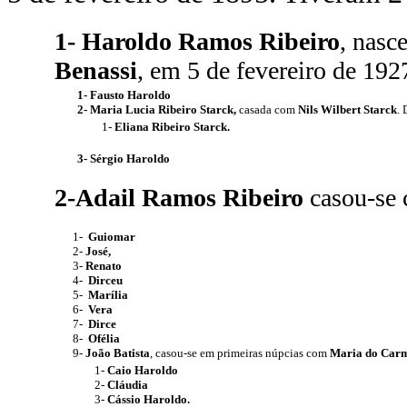
1-
Haroldo Ramos Ribeiro
,
nasc
Benassi
, em 5 de fevereiro de 192
1-
Fausto Haroldo
2-
Maria Lucia Ribeiro Starck,
casada com
Nils Wilbert Starck
. 
1-
Eliana Ribeiro Starck.
3- Sérgio Haroldo
2-Adail Ramos Ribeiro
casou-se
1-
Guiomar
2-
José,
3-
Renato
4-
Dirceu
5-
Marília
6-
Vera
7-
Dirce
8-
Ofélia
9-
João Batista
, casou-se em primeiras núpcias com
Maria do Car
1-
Caio Haroldo
2-
Cláudia
3-
Cássio Haroldo.