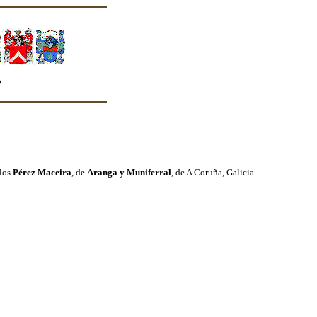
forte quanto seus membros o façam"
 los
Pérez Maceira
, de
Aranga
y Muniferral
, de A Coruña, Galicia.