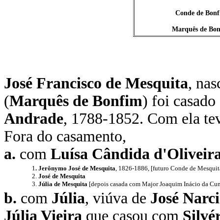
Conde de Bon
Marquês de Bo
José Francisco de Mesquita
, na
(
Marquês de Bonfim
) foi casad
Andrade
, 1788-1852. Com ela tev
Fora do casamento,
a.
com
Luísa Cândida d'Oliveir
1
. Jerônymo José de Mesquita
, 1826-1886, [futuro Conde de Mesquit
2.
José de Mesquita
3.
Júlia de Mesquita
[depois casada com Major Joaquim Inácio da Cun
b.
com
Júlia
, viúva de
José Narci
Júlia Vieira
que casou com
Silvé