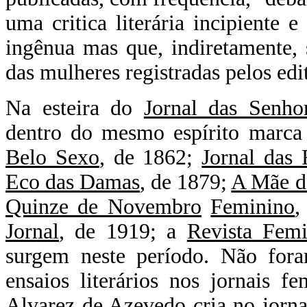
uma critica literária incipiente
ingênua mas que, indiretamente, 
das mulheres registradas pelos edit
Na esteira do
Jornal das Senho
dentro do mesmo espírito marc
Belo Sexo
, de 1862;
Jornal das 
Eco das Damas
, de 1879;
A Mãe d
Quinze de Novembro
Feminino
,
Jornal
, de 1919; a
Revista Femi
surgem neste período. Não for
ensaios literários nos jornais f
Alvarez de Azevedo cria no jorn