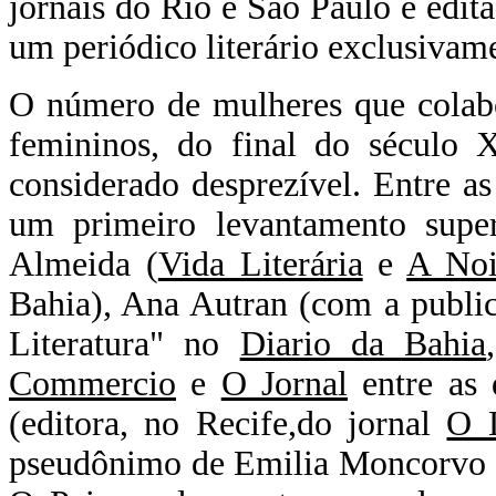
jornais do Rio e São Paulo e edit
um periódico literário exclusivam
O número de mulheres que colabo
femininos, do final do século 
considerado desprezível. Entre as 
um primeiro levantamento super
Almeida (
Vida Literária
e
A Noi
Bahia), Ana Autran (com a public
Literatura" no
Diario da Bahia
Commercio
e
O Jornal
entre as 
(editora, no Recife,do jornal
O L
pseudônimo de Emilia Moncorvo B