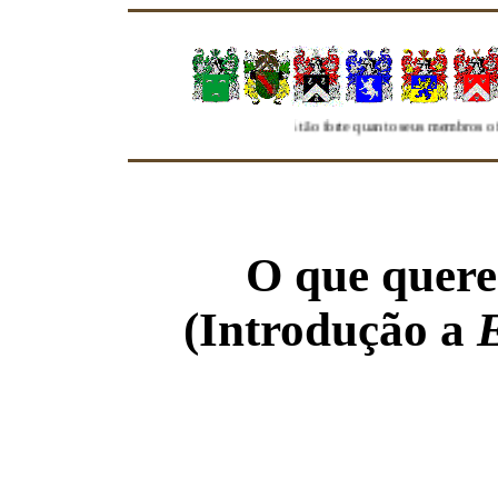
e Genealogia da Familia Freire será tão forte quanto seus membros o façam"
O que quere
(Introdução a
E