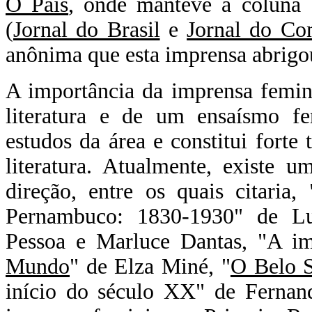
O Pais
, onde manteve a coluna 
(
Jornal do Brasil
e
Jornal do C
anônima que esta imprensa abrigo
A importância da imprensa femi
literatura e de um ensaísmo f
estudos da área e constitui forte
literatura. Atualmente, existe u
direção, entre os quais citari
Pernambuco: 1830-1930" de Luz
Pessoa e Marluce Dantas, "A i
Mundo
" de Elza Miné, "
O Belo 
início do século XX" de Fernand