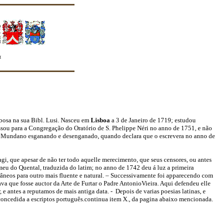
e quanto seus membros o façam"
osa na sua Bibl. Lusi. Nasceu em
Lisboa
a 3 de Janeiro de 1719; estudou
sou para a Congregação do Oratório de S. Phelippe Néri no anno de 1751, e não
o seu Mundano esganando e desenganado, quando declara que o escrevera no anno de
gi, que apesar de não ter todo aquelle merecimento, que seus censores, ou antes
eu do Quental, traduzida do latim; no anno de 1742 deu á luz a primeira
âneos para outro mais fluente e natural. – Successivamente foi apparecendo com
ava que fosse auctor da Arte de Furtar o Padre AntonioVieira. Aqui defendeu elle
 e antes a reputamos de mais antiga data. -
Depois de varias poesias latinas, e
concedida a escriptos português.continua item X., da pagina abaixo mencionada.