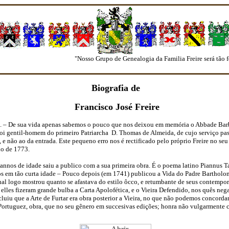
"Nosso Grupo de Genealogia da Familia Freire será tão fort
Biografia de
Francisco José Freire
. – De sua vida apenas sabemos o pouco que nos deixou em memória o Abbade Barb
oi gentil-homem do primeiro Patriarcha
D. Thomas de Almeida, de cujo serviço pas
o, e não ao da entrada. Este pequeno erro nos é rectificado pelo próprio Freire n
no de 1773.
annos de idade saiu a publico com a sua primeira obra. É o poema latino Piannus Ta
s em tão curta idade – Pouco depois (em 1741) publicou a Vida do Padre Bartholom
l logo mostrou quanto se afastava do estilo ôcco, e retumbante de seus contempor
 elles fizeram grande bulba a Carta Apolofética, e o Vieira Defendido, nos quês neg
iu que a Arte de Furtar era obra posterior a Vieira, no que não podemos concordar,
 Portuguez, obra, que no seu gênero em succesivas edições; honra não vulgarmente 