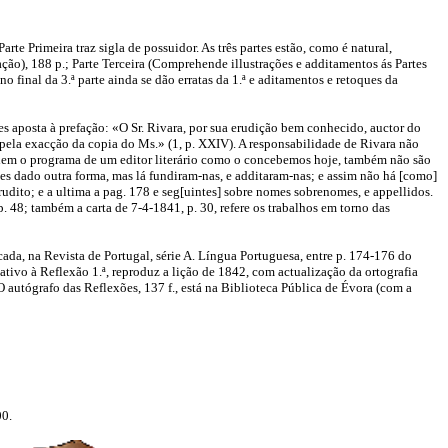
e Primeira traz sigla de possuidor. As três partes estão, como é natural,
ão), 188 p.; Parte Terceira (Comprehende illustrações e additamentos ás Partes
 final da 3.ª parte ainda se dão erratas da 1.ª e aditamentos e retoques da
 aposta à prefação: «O Sr. Rivara, por sua erudição bem conhecido, auctor do
 pela exacção da copia do Ms.» (1, p. XXIV). A responsabilidade de Rivara não
cedem o programa de um editor literário como o concebemos hoje, também não são
hes dado outra forma, mas lá fundiram-nas, e additaram-nas; e assim não há [como]
rudito; e a ultima a pag. 178 e seg[uintes] sobre nomes sobrenomes, e appellidos.
p. 48; também a carta de 7-4-1841, p. 30, refere os trabalhos em torno das
ada, na Revista de Portugal, série A. Língua Portuguesa, entre p. 174-176 do
ativo à Reflexão 1.ª, reproduz a lição de 1842, com actualização da ortografia
 O autógrafo das Reflexões, 137 f., está na Biblioteca Pública de Évora (com a
00.