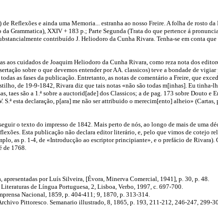
 Reflexões e ainda uma Memoria... estranha ao nosso Freire. A folha de rosto da Part
o da Grammatica), XXIV + 183 p.; Parte Segunda (Trata do que pertence á pronunciaç
substancialmente contribuído J. Heliodoro da Cunha Rivara. Tenha-se em conta que no
s aos cuidados de Joaquim Heliodoro da Cunha Rivara, como reza nota dos editores
issertação sobre o que devemos entender por AA. classicos) teve a bondade de vigiar
todas as fases da publicação. Entretanto, as notas de comentário a Freire, que ex
tilho, de 19-9-1842, Rivara diz que tais notas «não são todas m[inhas]. Eu tinha-l
s, taes são a 1.ª sobre a auctorid[ade] dos Classicos; a de pag. 173 sobre Douto e E
 S.ª esta declaração, p[ara] me não ser attribuido o merecim[ento] alheio» (Cartas, 
eguir o texto do impresso de 1842. Mais perto de nós, ao longo de mais de uma déc
xões. Esta publicação não declara editor literário, e, pelo que vimos de cotejo rel
mplo, as p. 1-4, de «Introducção ao escriptor principiante», e o prefácio de Rivara).
é de 1768.
apresentadas por Luís Silveira, [Évora, Minerva Comercial, 1941], p. 30, p. 48.
 Literaturas de Língua Portuguesa, 2, Lisboa, Verbo, 1997, c. 697-700.
mprensa Nacional, 1859, p. 404-411; 9, 1870, p. 313-314.
Archivo Pittoresco. Semanario illustrado, 8, 1865, p. 193, 211-212, 246-247, 299-3