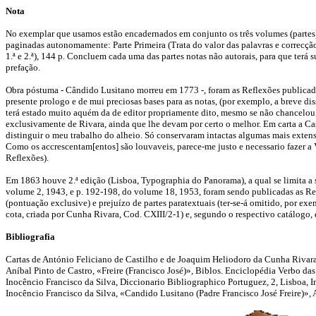
Nota
No exemplar que usamos estão encadernados em conjunto os três volumes (partes) de
paginadas autonomamente: Parte Primeira (Trata do valor das palavras e correcçã
1.ª e 2.ª), 144 p. Concluem cada uma das partes notas não autorais, para que terá 
prefação.
Obra póstuma - Cândido Lusitano morreu em 1773 -, foram as Reflexões publicada
presente prologo e de mui preciosas bases para as notas, (por exemplo, a breve d
terá estado muito aquém da de editor propriamente dito, mesmo se não chancelou 
exclusivamente de Rivara, ainda que lhe devam por certo o melhor. Em carta a Cas
distinguir o meu trabalho do alheio. Só conservaram intactas algumas mais extensa
Como os accrescentam[entos] são louvaveis, parece-me justo e necessario fazer a V.
Reflexões).
Em 1863 houve 2.ª edição (Lisboa, Typographia do Panorama), a qual se limita a s
volume 2, 1943, e p. 192-198, do volume 18, 1953, foram sendo publicadas as Refle
(pontuação exclusive) e prejuízo de partes paratextuais (ter-se-á omitido, por exe
cota, criada por Cunha Rivara, Cod. CXIII/2-1) e, segundo o respectivo catálogo, 
Bibliografia
Cartas de António Feliciano de Castilho e de Joaquim Heliodoro da Cunha Rivara, 
Aníbal Pinto de Castro, «Freire (Francisco José)», Biblos. Enciclopédia Verbo das
Inocêncio Francisco da Silva, Diccionario Bibliographico Portuguez, 2, Lisboa, I
Inocêncio Francisco da Silva, «Candido Lusitano (Padre Francisco José Freire)», 