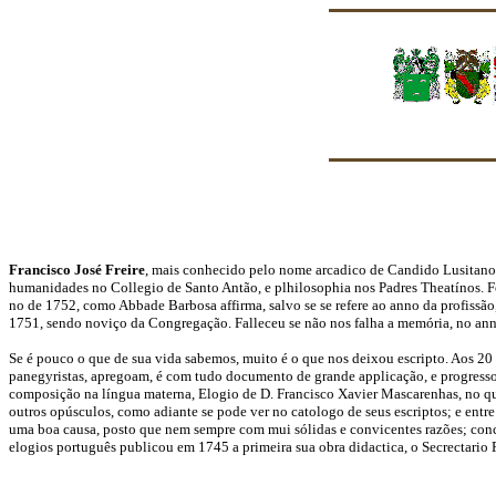
Francisco José Freire
, mais conhecido pelo nome arcadico de Candido Lusitano
humanidades no Collegio de Santo Antão, e plhilosophia nos Padres Theatínos. F
no de 1752, como Abbade Barbosa affirma, salvo se se refere ao anno da profissã
1751, sendo noviço da Congregação. Falleceu se não nos falha a memória, no an
Se é pouco o que de sua vida sabemos, muito é o que nos deixou escripto. Aos 20 
panegyristas, apregoam, é com tudo documento de grande applicação, e progresso
composição na língua materna, Elogio de D. Francisco Xavier Mascarenhas, no qua
outros opúsculos, como adiante se pode ver no catologo de seus escriptos; e entre
uma boa causa, posto que nem sempre com mui sólidas e convicentes razões; conclu
elogios português publicou em 1745 a primeira sua obra didactica, o Secrectario