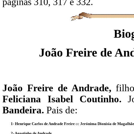
páginas 310, 317 e 332.
Bio
João Freire de A
João Freire de Andrade,
filh
Feliciana Isabel Coutinho.
J
Bandeira.
Pais de:
1- Henrique Carlos de Andrade Freire
cc
Jerónima Dionísia de Magalhãe
2- Agostinho de Andrade