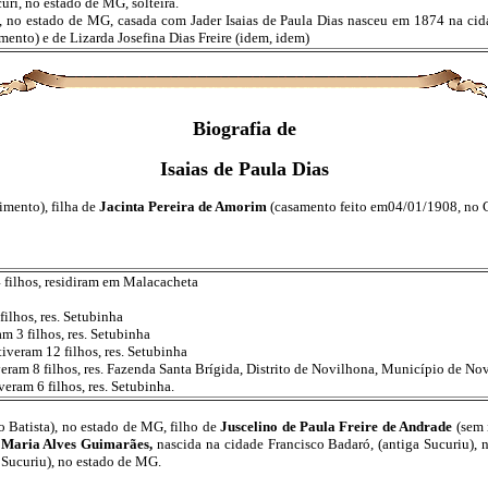
uri, no estado de MG, solteira.
i, no estado de MG, casada com Jader Isaias de Paula Dias nasceu em 1874 na cid
mento) e de Lizarda Josefina Dias Freire (idem, idem)
Biografia de
Isaias de Paula Dias
imento), filha de
Jacinta Pereira de Amorim
(casamento feito em04/01/1908, no Ca
 filhos, residiram em Malacacheta
ilhos, res. Setubinha
 3 filhos, res. Setubinha
iveram 12 filhos, res. Setubinha
veram 8 filhos, res. Fazenda Santa Brígida, Distrito de Novilhona, Município de No
eram 6 filhos, res. Setubinha.
 Batista), no estado de MG, filho de
Juscelino de Paula Freire de Andrade
(sem 
m
Maria Alves Guimarães,
nascida na cidade Francisco Badaró, (antiga Sucuriu), 
 Sucuriu), no estado de MG.