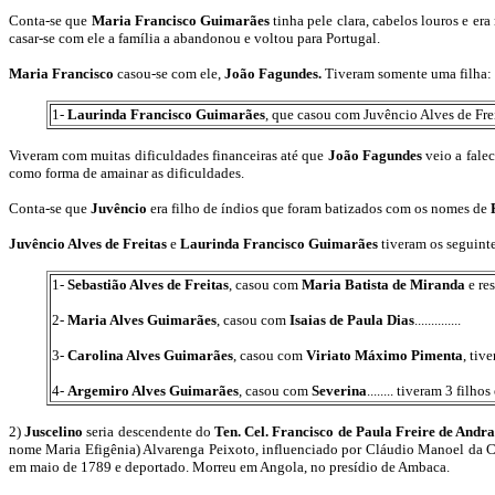
Conta-se que
Maria Francisco Guimarães
tinha pele clara, cabelos louros e er
casar-se com ele a família a abandonou e voltou para Portugal.
Maria Francisco
casou-se com ele,
João Fagundes.
Tiveram somente uma filha:
1-
Laurinda Francisco Guimarães
, que casou com Juvêncio Alves de Frei
Viveram com muitas dificuldades financeiras até que
João Fagundes
veio a falec
como forma de amainar as dificuldades.
Conta-se que
Juvêncio
era filho de índios que foram batizados com os nomes de
Juvêncio Alves de Freitas
e
Laurinda Francisco Guimarães
tiveram os seguinte
1-
Sebastião Alves de Freitas
, casou com
Maria Batista de Miranda
e res
2-
Maria Alves Guimarães
, casou com
Isaias de Paula Dias
..............
3-
Carolina Alves Guimarães
, casou com
Viriato Máximo Pimenta
, tiv
4-
Argemiro Alves Guimarães
, casou com
Severina
........ tiveram 3 filh
2)
Juscelino
seria descendente do
Ten. Cel. Francisco de Paula Freire de Andr
nome Maria Efigênia) Alvarenga Peixoto, influenciado por Cláudio Manoel da C
em maio de 1789 e deportado. Morreu em Angola, no presídio de Ambaca.