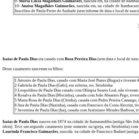
9-
Maria Lúcia Magalhães Guimarães
, nascida em, na cidade de Itambac
10-
Anaisa Magalhães Guimarães
, nascida em, na cidade de Itambacur
Juscelino de Paula Freire de Andrade (sem informe de data e local de nasci
Isaias de Paula Dias
era casado com
Rosa Pereira Dias
(sem data e local de nasc
Desse casamento nasceram os filhos:
1 Antonio de Paula Dias, casado com Maria José Prates (Bugra) e tiveram 4
2 Gabriela de Paula Dias (Gabi), era solteira, res. Setubinha
3 Leopoldino de Paula Dias casado com Olímpia Soares Leal, não tiveram f
4 Rosalva de Paula Dias (Mocinha), casada com João Abrantes Pego, tiveram
5 Maria Rosa de Paula Dias (Chinha), casada com Pedro Pereira Camargo, t
6 Ana de Paula Dias (Nazinha), casada com Francisco da Costa Alecrim, ti
7 Juventina de Paula Dias (Isa), casada com Justiniano Mendes Barbosa, tiv
Isaias de Paula Dias
nasceu em 1874 na cidade de Itamarandiba (antiga São João
idem). Teve um segundo casamento (este somente na igreja, em Setubinha) co
Laurinda Francisco Guimarães
, nascida na cidade de Francisco Badaró (antiga