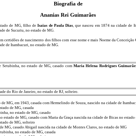
Biografia de
Ananias Rei Guimarães
stado de MG, filho de
Isaias de Paula Dias
, que nasceu em 1874 na cidade de It
idade de Sucuriu, no estado de MG.
em certidões de nascimento dos filhos com esse nome e mais Noeme da Conceição
ade de Itambacuri, no estado de MG.
de Setubinha, no estado de MG, casado com
Maria Helena Rodrigues Guimarãe
de do Rio de Janeiro, no estado de RJ, solteiro.
do de MG, em 1943, casada com Hermelindo de Souza, nascido na cidade de Itambac
estado de MG, casada
binha, no estado de MG, casado
no estado de MG, casado com Maria da Graça nascida na cidade de Bicas no estad
estado de MG, solteiro
o de MG, casado Abigail nascida na cidade de Montes Claros, no estado de MG
etubinha, no estado de MG, casada