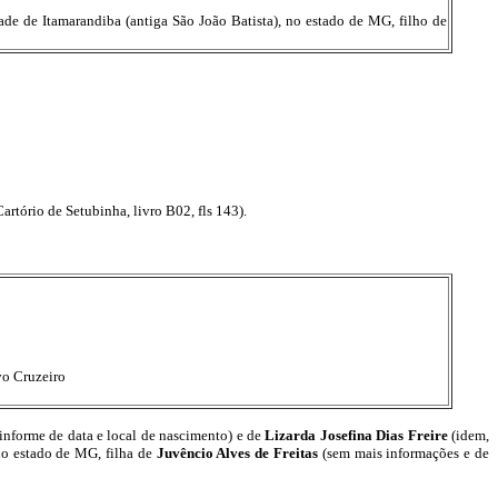
ade de Itamarandiba (antiga São João Batista), no estado de MG, filho de
rtório de Setubinha, livro B02, fls 143).
vo Cruzeiro
informe de data e local de nascimento) e de
Lizarda Josefina Dias Freire
(idem,
no estado de MG, filha de
Juvêncio Alves de Freitas
(sem mais informações e de