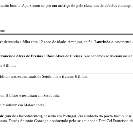
a muito bonita. Apaixonou-se por um mestiço de pele clara mas de cabelos encarapin
tas.
er deixando a filha com 12 anos de idade. Arranjou, então,
Laurinda
o casamento 
Francisco Alves de Freitas
e
Rosa Alves de Freitas
. Não sabemos se tiveram mais f
s 4 filhos:
idiram nas zonas rurais de Setubinha e tiveram 6 filhos.
eram 8 filhos e residiram em Setubinha
os e residiram em Malacacheta.)
ade
(um dos Inconfidentes), nascido em Portugal, era cunhado do poeta Inácio José 
osta, Tomás Antonio Gonzaga e sobretudo pelo seu cunhado Tem Cel Francisco de P