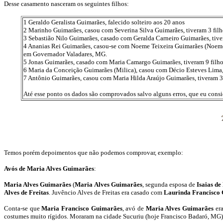
Desse casamento nasceram os seguintes filhos:
1 Geraldo Geralista Guimarães, falecido solteiro aos 20 anos
2 Marinho Guimarães, casou com Severina Silva Guimarães, tiveram 3 filho
3 Sebastião Nilo Guimarães, casado com Geralda Carneiro Guimarães, tiver
4 Ananias Rei Guimarães, casou-se com Noeme Teixeira Guimarães (Noeme
em Governador Valadares, MG.
5 Jonas Guimarães, casado com Maria Camargo Guimarães, tiveram 9 filho
6 Maria da Conceição Guimarães (Milica), casou com Décio Esteves Lima, 
7 Antônio Guimarães, casou com Maria Hilda Araújo Guimarães, tiveram 3 f
Até esse ponto os dados são comprovados salvo alguns erros, que eu cons
Temos porém depoimentos que não podemos comprovar, exemplo:
Avós de Maria Alves Guimarães
:
Maria Alves Guimarães
(
Maria Alves Guimarães
, segunda esposa de
Isaias de
Alves de Freitas
. Juvêncio Alves de Freitas era casado com
Laurinda Francisco
Conta-se que
Maria Francisco Guimarães
, avó de
Maria Alves Guimarães
era
costumes muito rígidos. Moraram na cidade Sucuriu (hoje Francisco Badaró, MG)