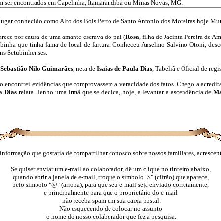
dem ser encontrados em Capelinha, Itamarandiba ou Minas Novas, MG.
 lugar conhecido como Alto dos Bois Perto de Santo Antonio dos Moreiras hoje Mu
arece por causa de uma amante-escrava do pai (
Rosa
, filha de Jacinta Pereira de 
inha que tinha fama de local de fartura. Conheceu Anselmo Salvino Otoni, desce
gens Setubinhenses.
e
Sebastião Nilo Guimarães
, neta de
Isaias de Paula Dias
, Tabeliã e Oficial de reg
o encontrei evidências que comprovassem a veracidade dos fatos. Chego a acreditar 
la Dias
relata. Tenho uma irmã que se dedica, hoje, a levantar a ascendência de
Ma
 informação que gostaria de compartilhar conosco sobre nossos familiares, acrescen
Se quiser enviar um e-mail ao colaborador, dê um clique no tinteiro abaixo,
quando abrir a janela de e-mail, troque o símbolo "$" (cifrão) que aparece,
pelo símbolo "@" (arroba), para que seu e-mail seja enviado corretamente,
e principalmente para que o proprietário do e-mail
não receba spam em sua caixa postal.
Não esquecendo de colocar no assunto
o nome do nosso colaborador que fez a pesquisa.