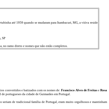
tubinha até 1959 quando se mudaram para Itambacuri, MG, a viúva reside
, SP
a, no ramo direto e nomes que não estão completos.
dios convertidos e batizados com os nomes de:
Francisco Alves de Freitas
e
Rosa
sal de portugueses da cidade de Guimarães em Portugal.
co seriam de tradicional família de Portugal, eram muito orgulhosos e mantinham