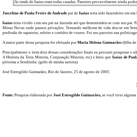
As irmãs de Isaias eram todas casadas. Parentes provavelmente ainda po
Juscelino de Paula Freire de Andrade
pai de
Isaias
teria sido fazendeiro em um
Isaias
teria vivido com seu pai na fazenda até que desentendeu-se com seu pai. P
Minas Novas onde passou privações. Tentando melhorar de vida deu-se em Setub
profissão de sapateiro, seleiro e curtidor de couros. Foi seu parceiro nas politica
A maior parte dessa pesquisa foi efetuada por
Maria Helena Guimarães
(filha d
Principalmente o item dois dessas considerações finais eu procurei pesquisar e nã
A História da Terra Mineira, Conjuração Mineira, etc) e fatos que
Isaias de Pau
próxima a Setubinha. (grifo de minha autoria)
José Estrogildo Guimarães, Rio de Janeiro, 25 de agosto de 2005.
Fonte:
Pesquisa elaborada por
José Estrogildo Guimarães
,
se você tiver alguma