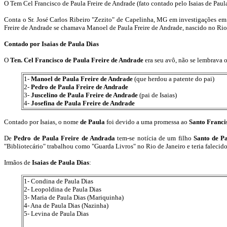
O Tem Cel Francisco de Paula Freire de Andrade (fato contado pelo Isaias de Paula
Conta o Sr. José Carlos Ribeiro "Zezito" de Capelinha, MG em investigações em
Freire de Andrade se chamava Manoel de Paula Freire de Andrade, nascido no Rio 
Contado por Isaias de Paula Dias
O
Ten. Cel Francisco de Paula Freire de Andrade
era seu avô, não se lembrava o
1-
Manoel de Paula Freire de Andrade
(que herdou a patente do pai)
2-
Pedro de Paula Freire de Andrade
3-
Juscelino de Paula Freire de Andrade
(pai de Isaias)
4-
Josefina de Paula Freire de Andrade
Contado por Isaias, o nome
de Paula
foi devido a uma promessa ao
Santo Franci
De
Pedro de Paula Freire de Andrada
tem-se notícia de um filho
Santo de P
"Bibliotecário" trabalhou como "Guarda Livros" no Rio de Janeiro e teria falecido
Irmãos de
Isaias de Paula Dias
:
1- Condina de Paula Dias
2- Leopoldina de Paula Dias
3- Maria de Paula Dias (Mariquinha)
4- Ana de Paula Dias (Nazinha)
5- Levina de Paula Dias