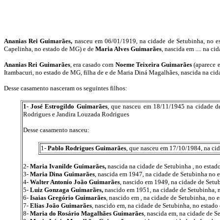
Ananias Rei Guimarães,
nasceu em 06/01/1919, na cidade de Setubinha, no e
Capelinha, no estado de MG) e de
Maria Alves Guimarães
, nascida em .... na c
Ananias Rei Guimarães
, era casado com
Noeme Teixeira Guimarães
(aparece 
Itambacuri, no estado de MG, filha de e de Maria Diná Magalhães, nascida na cid
Desse casamento nasceram os seguintes filhos:
1- José Estrogildo Guimarães
, que nasceu em 18/11/1945 na cidade 
Rodrigues e Jandira Louzada Rodrigues
Desse casamento nasceu:
1-
Pablo Rodrigues Guimarães
, que nasceu em 17/10/1984, na cida
2-
Maria Ivanilde Guimarães,
nascida na cidade de Setubinha , no esta
3-
Maria Dina Guimarães
, nascida em 1947, na cidade de Setubinha no 
4-
Walter Antonio João Guimarães
, nascido em 1949, na cidade de Setu
5-
Luiz Gonzaga Guimarães,
nascido em 1951, na cidade de Setubinha, 
6-
Isaias Gregório Guimarães
, nascido em , na cidade de Setubinha, no 
7-
Elias João Guimarães
, nascido em, na cidade de Setubinha, no estad
8-
Maria do Rosário Magalhães Guimarães
, nascida em, na cidade de S