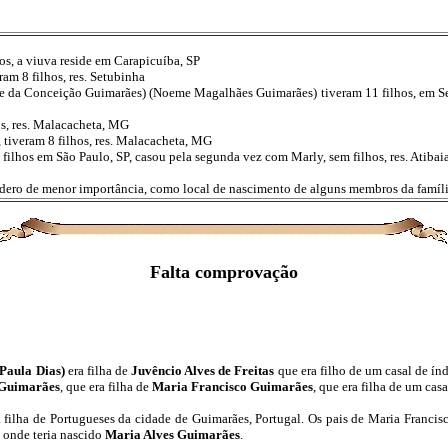
s, a viuva reside em Carapicuíba, SP
am 8 filhos, res. Setubinha
 da Conceição Guimarães) (Noeme Magalhães Guimarães) tiveram 11 filhos, em Se
s, res. Malacacheta, MG
tiveram 8 filhos, res. Malacacheta, MG
ilhos em São Paulo, SP, casou pela segunda vez com Marly, sem filhos, res. Atibaia
idero de menor importância, como local de nascimento de alguns membros da famíli
Falta comprovação
 Paula Dias)
era filha de
Juvêncio Alves de Freitas
que era filho de um casal de ín
 Guimarães
, que era filha de
Maria Francisco Guimarães
, que era filha de um ca
 filha de Portugueses da cidade de Guimarães, Portugal. Os pais de Maria Francis
 onde teria nascido
Maria Alves Guimarães
.