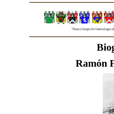
"Nosso Grupo de Genealogia da Familia Freir
Bio
Ramón F