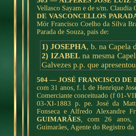
503 — ALFERES JOSÉ LUIZ
Vellasco Sayam e de s/m. Claudia C
DE VASCONCELLOS PARADA
Mór Francisco Coelho da Silva Br
Parada de Souza, pais de:
1) JOSEPHA
, b. na Capela 
2) IZABEL
na mesma Capela
Galvezes p.p. que apresentou
504 — JOSÉ FRANCISCO DE
com 31 anos, f. l. de Henrique José
Comerciante conceituado (f 01-VI
03-XI-1883 p. pe. José da Matta
Fonseca e Alfredo Alexandre Fr
GUIMARÃES
, com 26 anos, 
Guimarães, Agente do Registro da