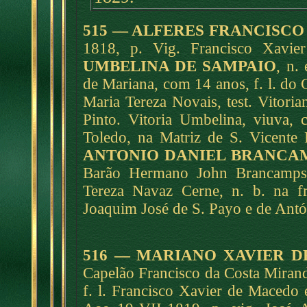
515 — ALFERES FRANCISCO
1818, p. Vig. Francisco Xavie
UMBELINA DE SAMPAIO
, n.
de Mariana, com 14 anos, f. l. do
Maria Tereza Novais, test. Vitori
Pinto. Vitoria Umbelina, viuva, c
Toledo, na Matriz de S. Vicente
ANTONIO DANIEL BRANCA
Barão Hermano John Brancamps 
Tereza Navaz Cerne, n. b. na fr
Joaquim José de S. Payo e de Antó
516 — MARIANO XAVIER 
Capelão Francisco da Costa Mirand
f. l. Francisco Xavier de Macedo e