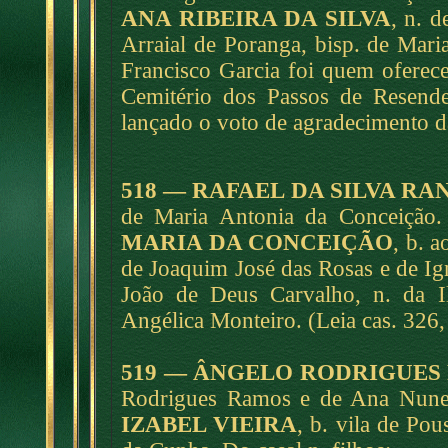
ANA RIBEIRA DA SILVA
, n. d
Arraial de Poranga, bisp. de Mari
Francisco Garcia foi quem oferec
Cemitério dos Passos de Resend
lançado o voto de agradecimento d
518 — RAFAEL DA SILVA RA
de Maria Antonia da Conceição.
MARIA DA CONCEIÇÃO
, b. a
de Joaquim José das Rosas e de Ig
João de Deus Carvalho, n. da I
Angélica Monteiro. (Leia cas. 326,
519 — ÂNGELO RODRIGUES
Rodrigues Ramos e de Ana Nunes
IZABEL VIEIRA
, b. vila de Pou