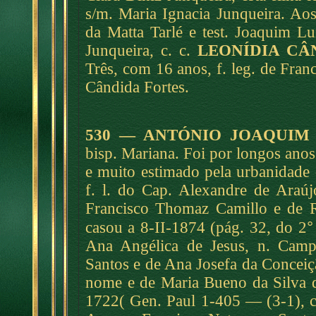
s/m. Maria Ignacia Junqueira. Ao
da Matta Tarlé e test. Joaquim 
Junqueira, c. c.
LEONÍDIA CÂ
Três, com 16 anos, f. leg. de Fran
Cândida Fortes.
530 — ANTÓNIO JOAQUIM
bisp. Mariana. Foi por longos ano
e muito estimado pela urbanidade 
f. l. do Cap. Alexandre de Araújo
Francisco Thomaz Camillo e de R
°
casou a 8-II-1874 (pág. 32, do 2
Ana Angélica de Jesus, n. Camp
Santos e de Ana Josefa da Conceiçã
nome e de Maria Bueno da Silva q
1722( Gen. Paul 1-405 — (3-1), c