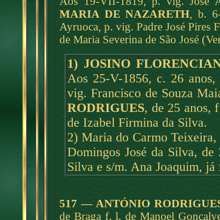
Aos 19-VII-1819, p. vig. José 
MARIA DE NAZARETH
, b. 
Ayruoca, p. vig. Padre José Pires Fe
de Maria Severina de São José (Ver 
1) JOSINO FLORENCI
Aos 25-V-1856, c. 26 anos, n
vig. Francisco de Souza Maia
RODRIGUES
, de 25 anos, 
de Izabel Firmina da Silva.
2) Maria do Carmo Teixeira, c
Domingos José da Silva, de 2
Silva e s/m. Ana Joaquim, já 
517 — ANTÓNIO RODRIGUE
de Braga f. l. de Manoel Gonçalv