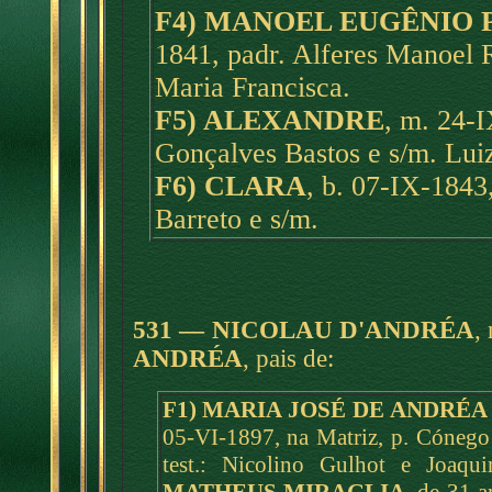
F4) MANOEL EUGÊNIO 
1841, padr. Alferes Manoel 
Maria Francisca.
F5) ALEXANDRE
, m. 24-I
Gonçalves Bastos e s/m. Luiz
F6) CLARA
, b. 07-IX-1843
Barreto e s/m.
531 — NICOLAU D'ANDRÉA
, 
ANDRÉA
, pais de:
F1) MARIA JOSÉ DE ANDRÉ
05-VI-1897, na Matriz, p. Cóneg
test.: Nicolino Gulhot e Joaq