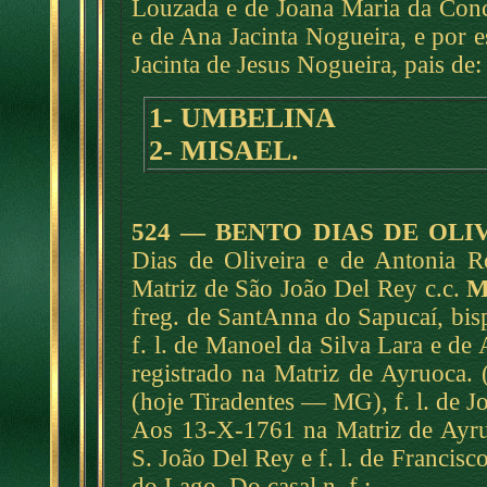
Louzada e de Joana Maria da Conc
e de Ana Jacinta Nogueira, e por
Jacinta de Jesus Nogueira, pais de:
1- UMBELINA
2- MISAEL.
524 — BENTO DIAS DE OLI
Dias de Oliveira e de Antonia 
Matriz de São João Del Rey c.c.
M
freg. de SantAnna do Sapucaí, bis
f. l. de Manoel da Silva Lara e de 
registrado na Matriz de Ayruoca. 
(hoje Tiradentes — MG), f. l. de Jo
Aos 13-X-1761 na Matriz de Ayru
S. João Del Rey e f. l. de Francis
do Lago. Do casal n. f.: