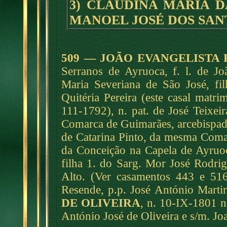
3) CLAUDINA MARIA D
MANOEL JOSÉ DOS SAN
509 — JOÃO EVANGELISTA 
Serranos de Ayruoca, f. l. de J
Maria Severiana de São José, fi
Quitéria Pereira (este casal mat
111-1792), n. pat. de José Teixe
Comarca de Guimarães, arcebispado
de Catarina Pinto, da mesma Coma
da Conceição na Capela de Ayruoc
filha 1. do Sarg. Mor José Rodri
Alto. (Ver casamentos 443 e 516
Resende, p.p. José António Martin
DE OLIVEIRA
, n. 10-IX-1801 na
António José de Oliveira e s/m. Jo