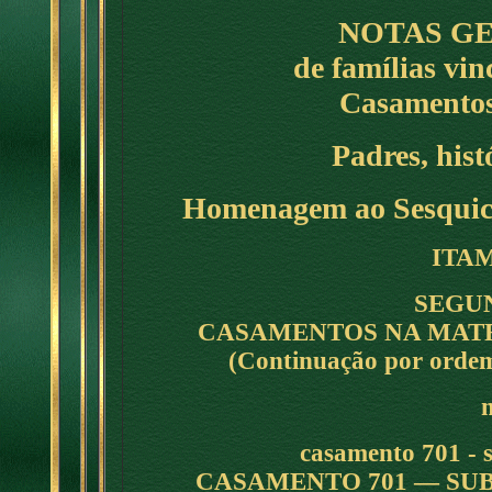
NOTAS G
de famílias vi
Casamentos
Padres, hist
Homenagem ao Sesquice
ITA
SEGU
CASAMENTOS NA MATRI
(Continuação por ordem
m
casamento 701 - s
CASAMENTO 701 — SUB