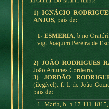
da Cunha. Do casal n. filhos:
1) IGNÁCIO RODRIGU
ANJOS
, pais de:
1- ESMERIA
, b no Oratór
vig. Joaquim Pereira de Esc
2) JOÃO RODRIGUES 
João Antunes Cordeiro.
3) JORDÃO RODRIGU
(ilegível), f. l. de João Go
pais de:
1- Maria, b. a 17-111-1815,