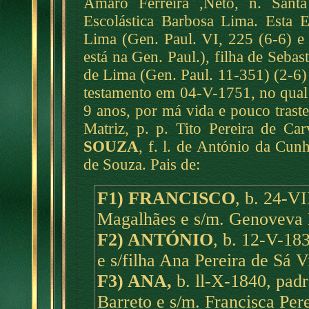
Amaro Ferreira ,Neto, n. Santa
Escolástica Barbosa Lima. Esta E
Lima (Gen. Paul. VI, 225 (6-6) 
está na Gen. Paul.), filha de Seba
de Lima (Gen. Paul. 11-351) (2-
testamento em 04-V-1751, no qual 
9 anos, por má vida e pouco trast
Matriz, p. p. Tito Pereira de Car
SOUZA
, f. l. de António da Cunh
de Souza. Pais de:
F1) FRANCISCO
, b. 24-VI
Magalhães e s/m. Genoveva 
F2) ANTÓNIO
, b. 12-V-18
e s/filha Ana Pereira de Sá V
F3) ANA,
b. ll-X-1840, pad
Barreto e s/m. Francisca Pere