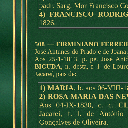
padr. Sarg. Mor Francisco Co
4) FRANCISCO RODRI
1826.
508 — FIRMINIANO FERREI
José Antunes do Prado e de Joana 
Aos 25-1-1813, p. pe. José Antó
BICUDA
, n. desta, f. l. de Lou
Jacareí, pais de:
1) MARIA
, b. aos 06-VIII-1
2) ROSA MARIA DAS NE
Aos 04-IX-1830, c. c.
C
Jacareí, f. l. de Antóni
Gonçalves de Oliveira.