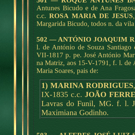
501 — ROQUE ANTUNES B
Antunes Bicudo e de Ana Fragosa
c.c.
ROSA MARIA DE JESUS
Margarida Bicudo, todos n. da vila
502 — ANTÓNIO JOAQUIM 
l. de António de Souza Santiago 
VII-1817 p. pe. José António Mart
na Matriz, aos 15-V-1791, f. l. de
Maria Soares, pais de:
1) MARINA RODRIGUES
IX-1835 c.c.
JOÃO FERR
Lavras do Funil, MG. f. l. 
Maximiana Godinho.