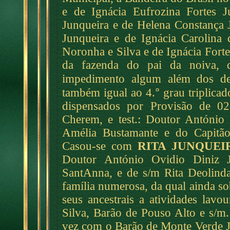
e de Ignácia Eufrozina Fortes J
Junqueira e de Helena Constança Ju
Junqueira e de Ignácia Carolina 
Noronha e Silva e de Ignácia Fort
da fazenda do pai da noiva, de
impedimento algum além dos de
°
também igual ao 4.
grau triplicad
dispensados por Provisão de 02
Cherem, e test.: Doutor António
Amélia Bustamante e do Capitão 
Casou-se com
RITA JUNQUEI
Doutor António Ovidio Diniz 
SantAnna, e de s/m Rita Deolinda 
família numerosa, da qual ainda s
seus ancestrais a atividades lavo
Silva, Barão de Pouso Alto e s/m. R
vez com o Barão de Monte Verde Jo