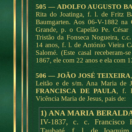
505 — ADOLFO AUGUSTO 
Rita do Joatinga, f. l. de Fritz
Baumgarten. Aos 06-V-1882 na C
Grande, p. o Capelão Pe. César 
Tristão da Fonseca Nogueira, c.c
14 anos, f. l. de António Vieira C
Salomé. (Este casal receberam-s
1867, ele com 22 anos e ela com 1
506 — JOÃO JOSÉ TEIXEIRA
Leitão e de s/m. Ana Maria de J
FRANCISCA DE PAULA
, f.
Vicência Maria de Jesus, pais de:
1) ANA MARIA BERALD
IV-1837, c. c. Francisco 
Taubaté, f. l. de Joaquim