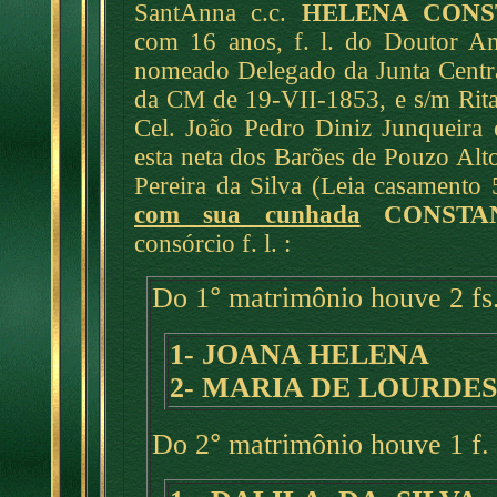
SantAnna c.c.
HELENA CONS
com 16 anos, f. l. do Doutor An
nomeado Delegado da Junta Centra
da CM de 19-VII-1853, e s/m Rita 
Cel. João Pedro Diniz Junqueira
esta neta dos Barões de Pouzo Alto
Pereira da Silva (Leia casamento
com sua cunhada
CONSTA
consórcio f. l. :
Do 1
°
matrimônio houve 2 fs.
1- JOANA HELENA
2- MARIA DE LOURDES
Do 2
°
matrimônio houve 1 f. 