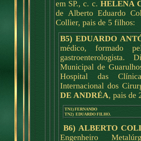
em SP., c. c.
HELENA C
de Alberto Eduardo Col
Collier, pais de 5 filhos:
B5) EDUARDO ANT
médico, formado pe
gastroenterologista.
Municipal de Guarulhos
Hospital das Clíni
Internacional dos Cirur
DE ANDRÉA
, pais de 
TN1) FERNANDO
TN2) EDUARDO FILHO.
B6) ALBERTO COL
Engenheiro Metalúr