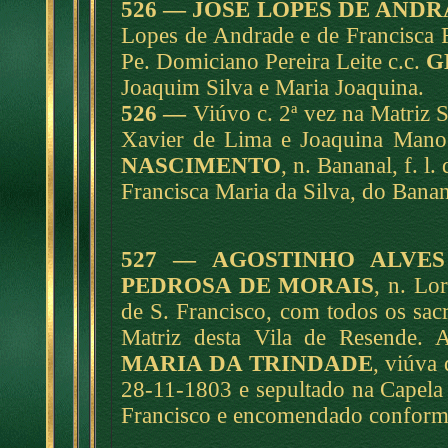
526 — JOSÉ LOPES DE AND
Lopes de Andrade e de Francisca 
Pe. Domiciano Pereira Leite c.c.
G
Joaquim Silva e Maria Joaquina.
526 —
Viúvo c. 2
ª
vez na Matriz S
Xavier de Lima e Joaquina Mano
NASCIMENTO
, n. Bananal, f. 
Francisca Maria da Silva, do Banan
527 — AGOSTINHO ALVE
PEDROSA DE MORAIS
, n. Lo
de S. Francisco, com todos os sac
Matriz desta Vila de Resende. 
MARIA DA TRINDADE
, viúva
28-11-1803 e sepultado na Capela
Francisco e encomendado conforme