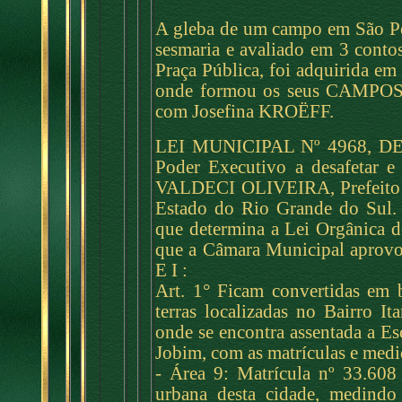
A gleba de um campo em São Pe
sesmaria e avaliado em 3 contos
Praça Pública, foi adquirida e
onde formou os seus CAMPOS
com Josefina KROËFF.
LEI MUNICIPAL Nº 4968, DE
Poder Executivo a desafetar e 
VALDECI OLIVEIRA, Prefeito M
Estado do Rio Grande do Su
que determina a Lei Orgânica do
que a Câmara Municipal aprovo
E I :
Art. 1° Ficam convertidas em b
terras localizadas no Bairro It
onde se encontra assentada a E
Jobim, com as matrículas e medi
- Área 9: Matrícula nº 33.608
urbana desta cidade, medindo