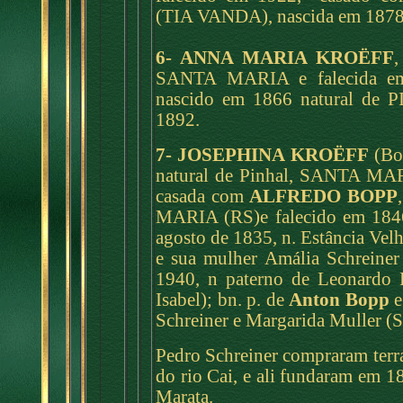
(TIA VANDA), nascida em 1878e
6- ANNA MARIA KROËFF
SANTA MARIA e falecida em
nascido em 1866 natural de
1892.
7- JOSEPHINA KROËFF
(Bo
natural de Pinhal, SANTA MAR
casada com
ALFREDO BOPP
MARIA (RS)e falecido em 1846
agosto de 1835, n. Estância Vel
e sua mulher Amália Schreiner
1940, n paterno de Leonardo 
Isabel); bn. p. de
Anton Bopp
e
Schreiner e Margarida Muller (S
Pedro Schreiner compraram terra
do rio Cai, e ali fundaram em 
Marata.