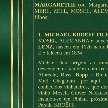
MARGARETHE
(ou Margari
MERL, ZELL, MOSEL, ALEMAN
filhos:
1- MICHAEL KROËFF FIL
MOSEL, ALEMANHA e faleceu
LENZ
, nasceu em
1626 natu
E e faleceu em 1834 .
Michael deu origem ao ra
descendentes também com os so
Albrecht, Buss,
Bopp
e Breit
Merl. Chegaram por aqui ,
conhecidos vinhateiros, que du
vinho Mosela Crover Nacktas
instalou-se em Pinhal, próxi
Parada KROËFF.