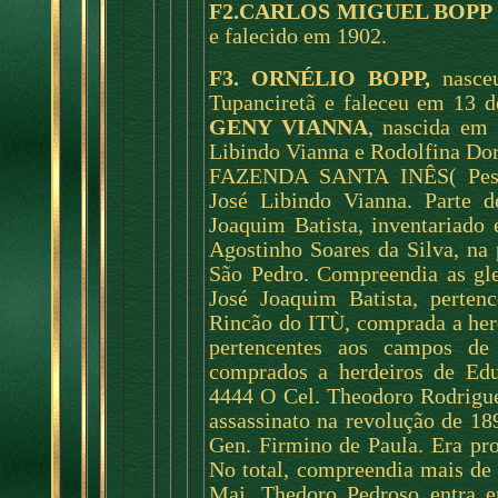
F2.CARLOS MIGUEL BOPP
e falecido em 1902.
F3. ORNÉLIO BOPP,
nasceu
Tupanciretã e faleceu em 13 
GENY VIANNA
, nascida em 
Libindo Vianna e Rodolfina Dor
FAZENDA SANTA INÊS( Pesqui
José Libindo Vianna. Parte d
Joaquim Batista, inventariado
Agostinho Soares da Silva, na
São Pedro. Compreendia as gle
José Joaquim Batista, pert
Rincão do ITÙ, comprada a her
pertencentes aos campos 
comprados a herdeiros de Ed
4444 O Cel. Theodoro Rodrigues
assassinato na revolução de 1
Gen. Firmino de Paula. Era pro
No total, compreendia mais de
Maj. Thedoro Pedroso entra 