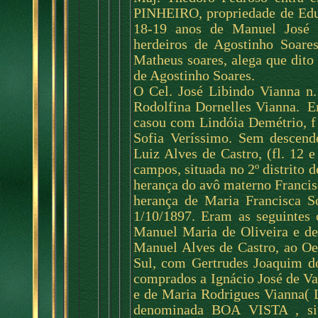
PINHEIRO, propriedade de Edu
18-19 anos de Manuel José 
herdeiros de Agostinho Soare
Matheus soares, alega que dito 
de Agostinho Soares.
O Cel. José Libindo Vianna n
Rodolfina Dornelles Vianna.
E
casou com Lindóia Demétrio, f
Sofia Veríssimo. Sem descend
Luiz Alves de Castro, (fl. 12 
campos, situada no 2º distrito 
herança do avô materno Francis
herança de Maria Francisca So
1/10/1897. Eram as seguintes
Manuel Maria de Oliveira e d
Manuel Alves de Castro, ao Oe
Sul, com Gertrudes Joaquim d
comprados a Ignácio José de Va
e de Maria Rodrigues Vianna( L.
denominada BOA VISTA , situ