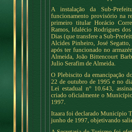
A instalação da Sub-Prefei
funcionamento provisório na r
primeiro titular Horácio Corr
Ramos, Idalécio Rodrigues dos
Dias (que transfere a Sub-Prefei
Alcides Pinheiro, José Segatto
após ter funcionado no armaz
Almeida, João Bittencourt Bar
Julio Serafim de Almeida.
O Plebiscito da emancipação do
22 de outubro de 1995 e no di
Lei estadual n° 10.643, assin
criado oficialmente o Município
1997.
Itaara foi declarado Município T
junho de 1997, objetivando salien
A Secretaria de Turismo foi efe