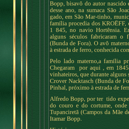
Bopp, bisavô do autor nascido
desse ano, na sumaca São Joaq
gado, em São Mar-tinho, municí
família procedia dos KROËFF, 
1 845, no navio Hortênsia. Er
alguns séculos fabricaram o
(Bunda de Fora). O avô materno
à estrada de ferro, conhecida 
Pelo lado materno,a família 
Chegaram por aqui , em 1845
vinhateiros, que durante alguns
Crover Nacktasch (Bunda de Fo
Pinhal, próximo à estrada de f
Alfredo Bopp, por ter tido expe
do couro e do cortume, onde 
Tupanciretã (Campos da Mãe de
Itamar Bopp.