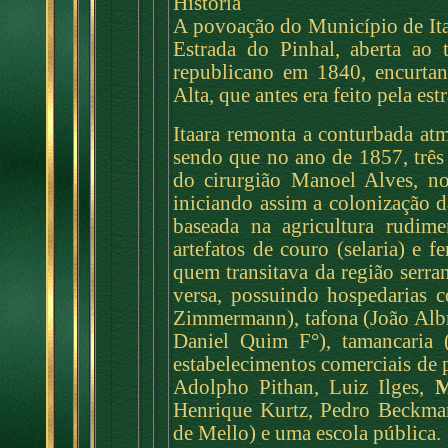
História
A povoação do Município de Itaa
Estrada do Pinhal, aberta ao 
republicano em 1840, encurtan
Alta, que antes era feito pela es
Itaara remonta a conturbada at
sendo que no ano de 1857, três 
do cirurgião Manoel Alves, n
iniciando assim a colonização 
baseada na agricultura rudime
artefatos de couro (selaria) e f
quem transitava da região serra
versa, possuindo hospedarias 
Zimmermann), tafona (João Albr
Daniel Quim F°), tamancaria 
estabelecimentos comerciais de 
Adolpho Pithan, Luiz Ilges,
M
Henrique Kurtz, Pedro Beckman
de Mello) e uma escola pública.