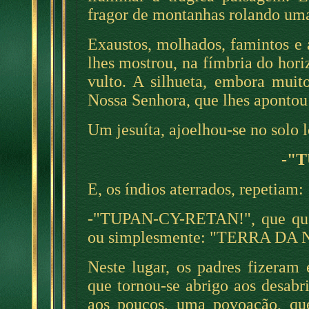
fragor de montanhas rolando uma 
Exaustos, molhados, famintos e 
lhes mostrou, na fímbria do hori
vulto. A silhueta, embora muit
Nossa Senhora, que lhes apontou 
Um jesuíta, ajoelhou-se no solo 
-"
E, os índios aterrados, repetiam:
-"TUPAN-CY-RETAN!", que q
ou simplesmente: "TERRA D
Neste lugar, os padres fizeram
que tornou-se abrigo aos desabr
aos poucos, uma povoação, qu