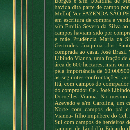
Borges e s/m Ubaldina de Mel
havida dita parte de campo por
Mello( Ver FAZENDA SÂO PEDR
em escritura de compra e vend
s/m Emília Severo da Silva ao 
campos haviam sido por compra
e mãe Prudência Maria da Si
Gertrudes Joaquina dos Sant
comprada ao casal José Brasil
Libindo Vianna, uma fração de 
área de 600 hectares, mais o
pela importância de 60:000$000
as seguintes confrontações: ao 
Itú, com campos do comrpador 
do comprador Cel. José Libindo
Dornelles Vianna. No mesmo 
Azevedo e s/m Carolina, um c
Norte com campos do pai e i
Vianna- filho impúbere do Cel. 
Sul com campos de herdeiros de
campos de Lindolfo Eduardo d