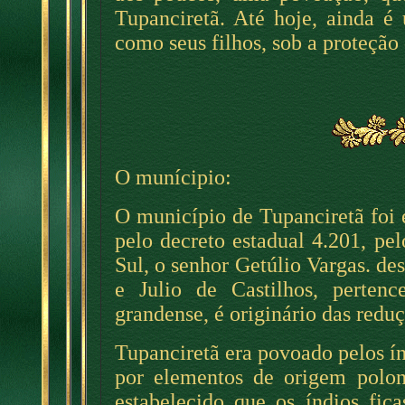
Tupanciretã. Até hoje, ainda é 
como seus filhos, sob a proteção
O munícipio:
O município de Tupanciretã foi
pelo decreto estadual 4.201, pe
Sul, o senhor Getúlio Vargas. d
e Julio de Castilhos, pertenc
grandense, é originário das reduç
Tupanciretã era povoado pelos í
por elementos de origem polo
estabelecido que os índios fic