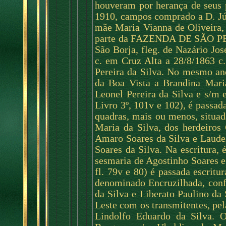
houveram por herança de seus 
1910, campos comprado a D. Júl
mãe Maria Vianna de Oliveira,
parte da FAZENDA DE SÃO PEDR
São Borja, fleg. de Nazário Jo
c. em Cruz Alta a 28/8/1863 c. 
Pereira da Silva. No mesmo an
da Boa Vista a Brandina Mari
Leonel Pereira da Silva e s/m
Livro 3º, 101v e 102), é passad
quadras, mais ou menos, situad
Maria da Silva, dos herdeiros
Amaro Soares da Silva e Laude
Soares da Silva. Na escritura,
sesmaria de Agostinho Soares e
fl. 79v e 80) é passada escrit
denominado Encruzilhada, con
da Silva e Liberato Paulino da
Leste com os transmitentes, pe
Lindolfo Eduardo da Silva. O