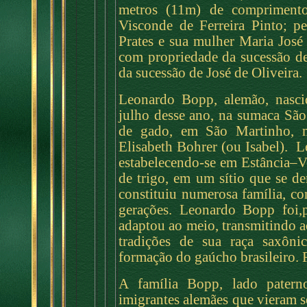
metros (11m) de comprimento
Visconde de Ferreira Pinto; p
Prates e sua mulher Maria José
com propriedade da sucessão de
da sucessão de José de Oliveira.
Leonardo Bopp, alemão, nasc
julho desse ano, na sumaca São
de gado, em São Martinho, 
Elisabeth Bohrer (ou Isabel). 
estabelecendo-se em Estância–
de trigo, em um sítio que se 
constituiu numerosa família, c
gerações. Leonardo Bopp foi,p
adaptou ao meio, transmitindo ao
tradições de sua raça saxôni
formação do gaúcho brasileiro. F
A família Bopp, lado patern
imigrantes alemães que vieram s