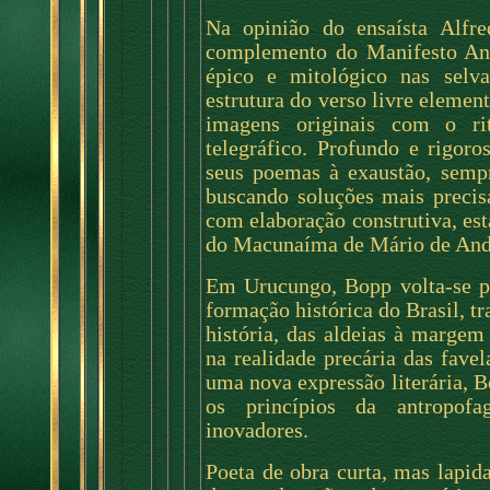
Na opinião do ensaísta Alfr
complemento do Manifesto Ant
épico e mitológico nas selv
estrutura do verso livre element
imagens originais com o rit
telegráfico. Profundo e rigor
seus poemas à exaustão, sempr
buscando soluções mais precisa
com elaboração construtiva, es
do Macunaíma de Mário de And
Em Urucungo, Bopp volta-se par
formação histórica do Brasil, 
história, das aldeias à margem
na realidade precária das fave
uma nova expressão literária, 
os princípios da antropofag
inovadores.
Poeta de obra curta, mas lapid