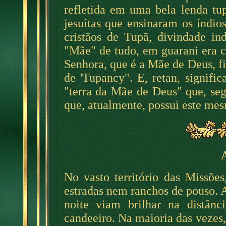
refletida em uma bela lenda tu
jesuítas que ensinaram os índi
cristãos de Tupã, divindade in
"Mãe" de tudo, em guarani era 
Senhora, que é a Mãe de Deus, f
de 'Tupancy". E, retan, signific
"terra da Mãe de Deus" que, se
que, atualmente, possui este me
No vasto território das Missõe
estradas nem ranchos de pouso. A
noite viam brilhar na distânc
candeeiro. Na maioria das vezes