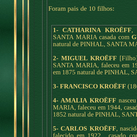
Foram pais de 10 filhos:
1- CATHARINA KROËFF
,
SANTA MARIA casada com
G
natural de PINHAL, SANTA MA
2- MIGUEL KROËFF
[Filho
SANTA MARIA, faleceu em 1
em 1875 natural de PINHAL, 
3- FRANCISCO KROËFF
(18
4- AMALIA KROËFF
nasceu
MARIA, faleceu em 1944, cas
1852 natural de PINHAL, SANT
5- CARLOS KROËFF
, nasc
falecido em 1922, casado c