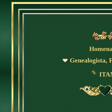
Homena
Genealogista, F
ITA