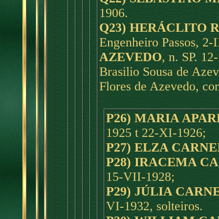
1906.
Q23) HERÁCLITO 
Engenheiro Passos, 2-I
AZEVEDO
, n. SP. 12
Brasilio Sousa de Azev
Flores de Azevedo, com
P26) MARIA APA
1925 t 22-XI-1926;
P27) ELZA CARNE
P28) IRACEMA C
15-VII-1928;
P29) JÚLIA CARN
VI-1932, solteiros.