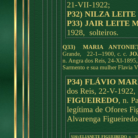
21-VII-1922;
P32) NILZA LEIT
P33) JAIR LEITE 
1928, solteiros.
Q33) MARIA ANTONIE
Grande, 22-1--1900, c. c.
JO
n. Angra dos Reis, 24-XI-1895, 
Sarmento e sua mulher Flavia V
P34) FLÁVIO MA
dos Reis, 22-V-1922, 
FIGUEIREDO
, n. P
legítima de Ofores Fi
Alvarenga Figueiredo,
S16) ELIANETE FIGUEIREDO
, n. 3