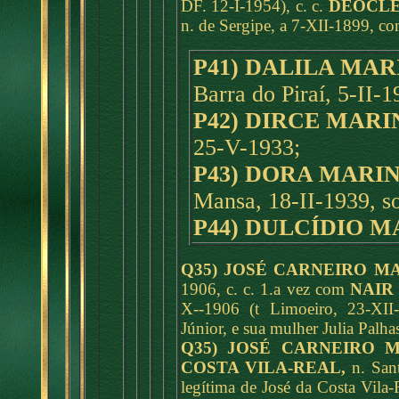
DF. 12-I-1954), c. c.
DEOCLÉ
n. de Sergipe, a 7-XII-1899, co
P41) DALILA MAR
Barra do Piraí, 5-II-1
P42) DIRCE MARI
25-V-1933;
P43) DORA MARIN
Mansa, 18-II-1939, so
P44) DULCÍDIO M
Q35) JOSÉ CARNEIRO M
1906, c. c. 1.a vez com
NAIR
X--1906 (t Limoeiro, 23-XII-
Júnior, e sua mulher Julia Palha
Q35) JOSÉ CARNEIRO 
COSTA VILA-REAL,
n. Sant
legítima de José da Costa Vila-