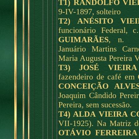
T1) RANDOLFO VIE
9-IV-1897, solteiro
T2) ANÉSITO VIE
funcionário Federal, 
GUIMARÃES
, n. 19
Januário Martins Car
Maria Augusta Pereira 
T3) JOSÉ VIEIR
fazendeiro de café em C
CONCEIÇÃO ALV
Joaquim Cândido Perei
Pereira, sem sucessão.
T4) ALDA VIEIRA 
VII-1925). Na Matriz d
OTÁVIO FERREIRA