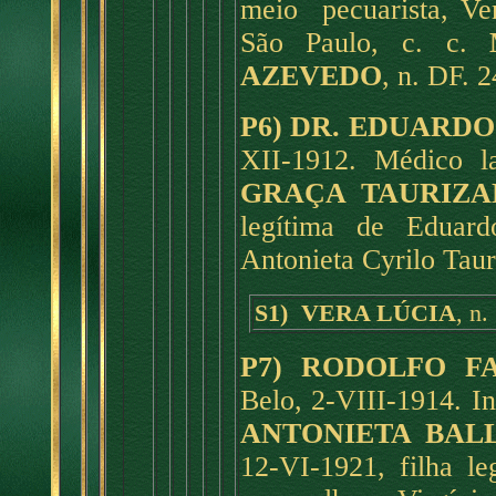
meio pecuarista, 
São Paulo, c. c.
AZEVEDO
, n. DF. 
P6) DR. EDUARD
XII-1912. Médico l
GRAÇA TAURIZA
legítima de Eduar
Antonieta Cyrilo Taur
S1) VERA LÚCIA
, n
P7) RODOLFO F
Belo, 2-VIII-1914. In
ANTONIETA BAL
12-VI-1921, filha le