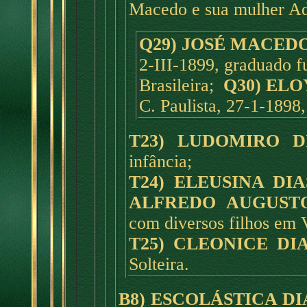
Macedo e sua mulher Ad
Q29) JOSÉ MACED
2-III-1899, graduado f
Brasileira;
Q30) EL
C. Paulista, 27-1-1898,
T23) LUDOMIRO D
infância;
T24) ELEUSINA DI
ALFREDO AUGUST
com diversos filhos em 
T25) CLEONICE DI
Solteira.
B8) ESCOLÁSTICA D