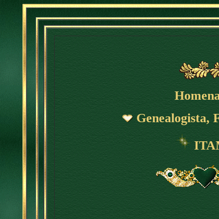
Homena
Genealogista, F
ITA