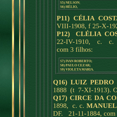
S5) NELSON
;
S6) HÉLIO,
P11) CÉLIA COS
VIII-1908, f 25-X-192
P12) CLÉLIA C
22-IV-1910, c. c
com 3 filhos:
S7) IVAN ROBERTO;
S8) PAULO CEZAR;
S9) VIOLETA MARIA.
Q16) LUIZ PEDRO 
1888 (t 7-XI-1913). Od
Q17) CIRCE DA CO
1898, c. c.
MANUEL 
DF. 21-11-1884, com 8