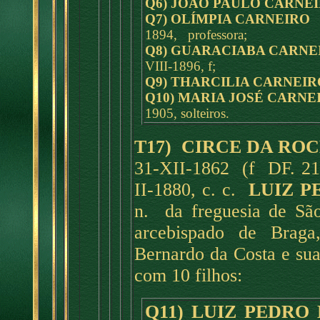
Q6) JOÃO PAULO CARNEI
Q7) OLÍMPIA CARNEIRO
1894, professora;
Q8) GUARACIABA CARNE
VIII-1896, f;
Q9) THARCILIA CARNEIR
Q10) MARIA JOSÉ CARNE
1905, solteiros.
T17) CIRCE DA RO
31-XII-1862 (f DF. 21
II-1880, c. c.
LUIZ P
n. da freguesia de Sã
arcebispado de Braga
Bernardo da Costa e su
com 10 filhos:
Q11) LUIZ PEDRO