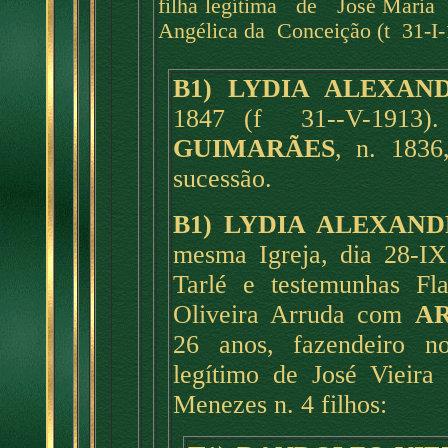
filha legítima de José Mari
Angélica da Conceição (t 31-I-1
B1) LYDIA ALEXAN
1847 (f 31--V-1913).
GUIMARÃES
, n. 1836
sucessão.
B1) LYDIA ALEXAN
mesma Igreja, dia 28-I
Tarlé e testemunhas Fl
Oliveira Arruda com
AR
26 anos, fazendeiro no
legítimo de José Vieir
Menezes n. 4 filhos: