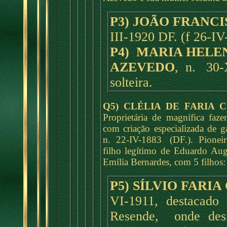
P3) JOÃO FRANC
III-1920 DF. (f 26-I
P4) MARIA HELE
AZEVEDO
, n. 30-X
solteira.
Q5) CLÉLIA DE FARIA 
Proprietária de magnífica fa
com criação especializada de ga
n. 22-IV-1883 (DF.). Pioneiro
filho legítimo de Eduardo Au
Emília Bernardes, com 5 filhos:
P5) SÍLVIO FARI
VI-1911, destacado 
Resende, onde des