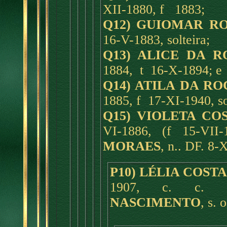
XII-1880, f 1883;
Q12) GUIOMAR R
16-V-1883, solteira;
Q13) ALICE DA 
1884, t 16-X-1894; e
Q14) ATILA DA R
1885, f 17-XI-1940, so
Q15) VIOLETA CO
VI-1886, (f 15-VII
MORAES
, n.. DF. 8-
P10) LÉLIA COST
1907, c. c.
NASCIMENTO
, s. 