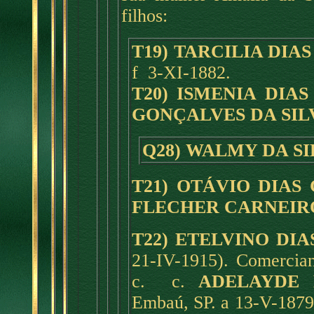
filhos:
T19) TARCILIA DIA
f 3-XI-1882.
T20) ISMENIA DIA
GONÇALVES DA SIL
Q28) WALMY DA S
T21) OTÁVIO DIAS
FLECHER CARNEIR
T22) ETELVINO DI
21-IV-1915). Comercian
c. c.
ADELAYDE
Embaú, SP. a 13-V-1879, 