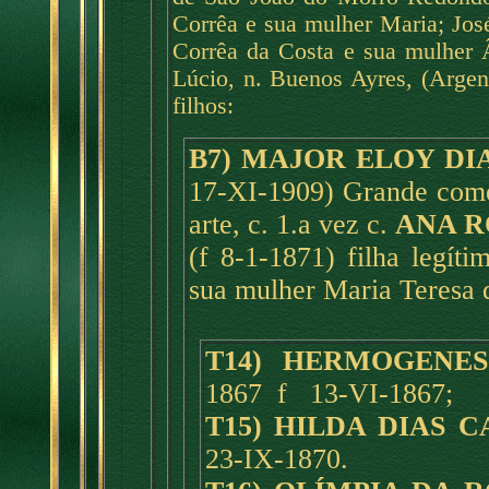
Corrêa e sua mulher Maria; José
Corrêa da Costa e sua mulher Â
Lúcio, n. Buenos Ayres, (Argen
filhos:
B7) MAJOR ELOY DI
17-XI-1909) Grande comer
arte, c. 1.a vez c.
ANA R
(f 8-1-1871) filha legí
sua mulher Maria Teresa 
T14) HERMOGENES
1867 f 13-VI-1867;
T15) HILDA DIAS 
23-IX-1870.