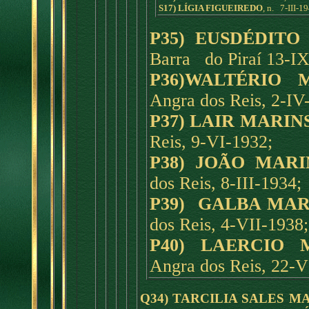
S17) LÍGIA FIGUEIREDO
, n. 7-III-1
P35) EUSDÉDIT
Barra do Piraí 13-IX
P36)WALTÉRIO 
Angra dos Reis, 2-IV
P37) LAIR MARI
Reis, 9-VI-1932;
P38) JOÃO MAR
dos Reis, 8-III-1934;
P39) GALBA MA
dos Reis, 4-VII-1938;
P40) LAERCIO 
Angra dos Reis, 22-VI
Q34) TARCILIA SALES M