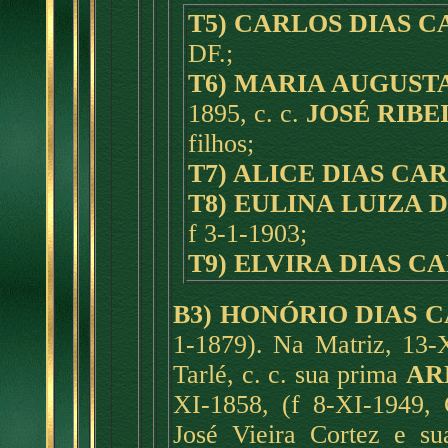
T5) CARLOS DIAS 
DF.;
T6) MARIA AUGUST
1895, c. c.
JOSÉ RIBE
filhos;
T7) ALICE DIAS CA
T8) EULINA LUIZA 
f 3-1-1903;
T9) ELVIRA DIAS C
B3) HONÓRIO DIAS 
1-1879). Na Matriz, 13-
Tarlé, c. c. sua prima
AR
XI-1858, (f 8-XI-1949, C
José Vieira Cortez e s