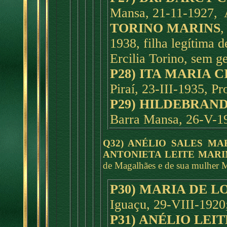
Mansa, 21-11-1927, 
TORINO MARINS
,
1938, filha legítima d
Ercilia Torino, sem g
P28) ITA MARIA 
Piraí, 23-III-1935, Pr
P29) HILDEBRAND
Barra Mansa, 26-V-193
Q32) ANÉLIO SALES MA
ANTONIETA LEITE MARI
de Magalhães e de sua mulher M
P30) MARIA DE 
Iguaçu, 29-VIII-1920
P31) ANÉLIO LEI