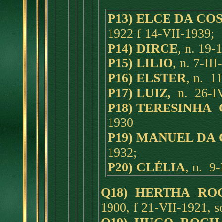
P13) ELCE DA COS
1922 f 14-VII-1939;
P14) DIRCE
, n. 19-
P15) LILIO
, n. 7-III
P16) ELSTER
,
n. 1
P17) LUIZ,
n. 26-I
P18) TERESINHA
1930
P19) MANUEL DA 
1932;
P20) CLÉLIA
, n. 9-
Q18) HERTHA RO
1900, f 21-VII-1921, so