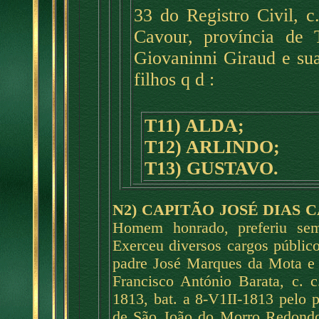
33 do Registro Civil, c
Cavour, província de T
Giovaninni Giraud e s
filhos q d :
T11) ALDA;
T12) ARLINDO;
T13) GUSTAVO.
N2) CAPITÃO JOSÉ DIAS 
Homem honrado, preferiu sem
Exerceu diversos cargos públic
padre José Marques da Mota e 
Francisco António Barata, c. 
1813, bat. a 8-V1II-1813 pelo 
de São João do Morro Redondo,