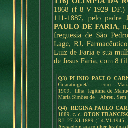
T16) OLÍMPIA DA 
1868 (f 8-V-1929 DF.) 
111-1887, pelo padre 
PAULO DE FARIA
, n
freguesia de São Pedr
Lage, RJ. Farmacêutico
Luiz de Faria e sua mu
de Jesus Faria, com 8 fil
Q3) PLINIO PAULO CAR
Guaratinguetá com Mari
1909, filha legítima de Man
Maria Simões de Abreu. Sem 
Q4) REGINA PAULO CAR
1889, c. c.
OTON FRANCIS
RJ. 27-XI-1889 (f 4-VI-1945, 
Azevedo e sua mulher Jesuína de