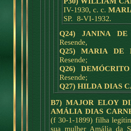
P30) WILLIAM C
IV-1930, c. c.
MARI
SP. 8-VI-1932.
Q24) JANINA DE
Resende,
Q25) MARIA DE
Resende;
Q26) DEMÓCRIT
Resende;
Q27) HILDA DIAS 
B7) MAJOR ELOY D
AMÁLIA DIAS CARN
(f 30-1-1899) filha legít
sua mulher Amália da S