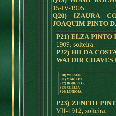
Q19) HUGO ROCH
15-IV-1905.
Q20) IZAURA CO
JOAQUIM PINTO D
P21) ELZA PINTO 
1909, solteira.
P22) HILDA COST
WALDIR CHAVES 
S10) WILMAR;
S11) MARILDA;
S12) ROBERTO;
S13) CLÉLIA
S14) LINDÓIA.
P23) ZENITH PIN
VII-1912, solteira.