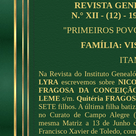
REVISTA GE
N.° XII - (12) - 
"PRIMEIROS POV
FAMÍLIA: V
ITA
Na Revista do Instituto Genealó
LYRA
escrevemos sobre
NIC
FRAGOSA DA CONCEIÇÃ
LEME
s/m.
Quitéria FRAGO
SETE filhos. A última filha bati
no Curato de Campo Alegre (R
mesma Matriz a 13 de Junho de
Francisco Xavier de Toledo, com