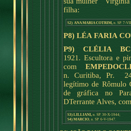
sua mulher Virgíni
filha:
S2) ANA MARIA COTRIM,
n. SP. 7-VI
P8) LÉA FARIA C
P9) CLÉLIA B
1921. Escultora e
com
EMPEDOCLE
n. Curitiba, Pr. 24
legítimo de Rômulo C
de gráfica no Par
DTerrante Alves, com 
S3) LILLIANI,
n. SP. 30-X-1944;
S4) MARCIO
, n. SP. 6-V-1947.