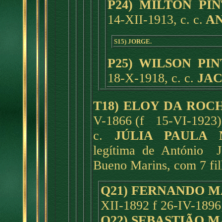
P24) MILTON PI
14-XII-1913, c. c.
AN
S15) JORGE.
P25) WILSON PI
18-X-1918, c. c.
JAC
T18) ELOY DA ROC
V-1866 (f 15-VI-1923) 
c.
JÚLIA PAULA 
legítima de António 
Bueno Marins, com 7 fil
Q21) FERNANDO M
XII-1892 f 26-IV-1896
Q22) SEBASTIÃO 