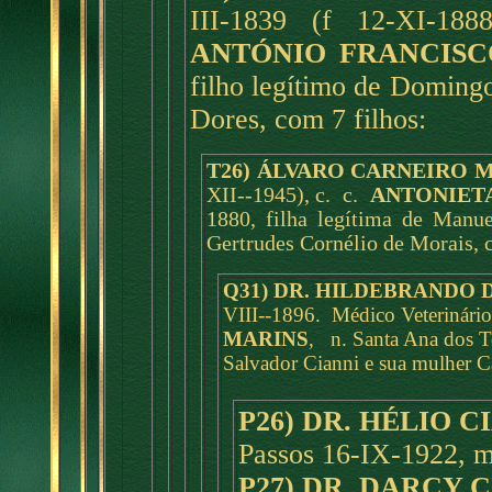
III-1839 (f 12-XI-1
ANTÓNIO FRANCISC
filho legítimo de Doming
Dores, com 7 filhos:
T26) ÁLVARO CARNEIRO 
XII--1945), c. c.
ANTONIETA
1880, filha legítima de Manu
Gertrudes Cornélio de Morais, 
Q31) DR. HILDEBRANDO 
VIII--1896. Médico Veterinár
MARINS
, n. Santa Ana dos To
Salvador Cianni e sua mulher Ca
P26) DR. HÉLIO C
Passos 16-IX-1922, m
P27) DR. DARCY 