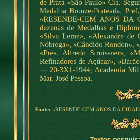
de Prata «São Paulo» Cia. Segu
Medalha Bronze-Prateada, Pre
«RESENDE-CEM ANOS DA CI
dezenas de Medalhas e Diplom
«Silva Leme», «Alexandre de 
Nóbrega», «Cândido Rondon», «J
«Pres. Alfredo Stroissner», 
Refinadores de Açúcar», «Barão
— 20-3X1-1944; Academia Mil
Mar. José Pessoa.
F
onte:
«RESENDE-CEM ANOS DA CIDADE
Textos pesquis