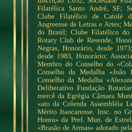
Inscrição 1.052; Sociedade Fil
Filatélica Santo André, SF; S
Clube Filatélico de Catolé
Angreense de Letras e Artes; M
do Brasil; Clube Filatélico do
Rotary Club de Resende, Honor
Negras, Honorário, desde 1973
desde 1983, Honorário; Associa
Membro do Conselho do «Col
Conselho da Medalha «João 
Conselho da Medalha «Alexa
Deliberativo Fundação Rotaria
mercê da Egrégia Câmara Muni
«ato da Colenda Assembléia Leg
Mérito Itaocarense. Insc. no G
Honra» da Pref. Mun. de Estrel
«Brasão de Armas» adotado pel