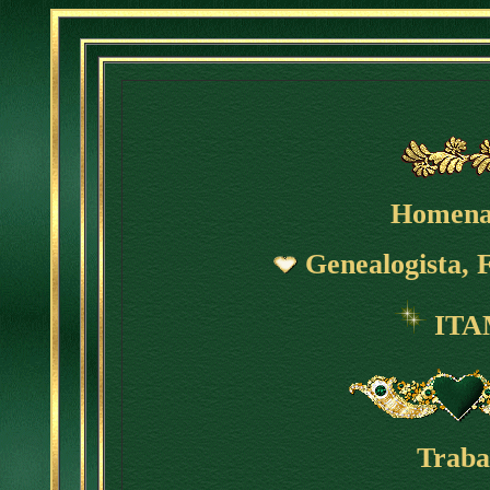
Homena
Genealogista, F
ITA
Traba