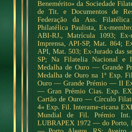
Benemérito» da Sociedade Filaté
de Tit. e Documentos de Res
Federação da Ass. Filatélic
Philatélica Paulista, Ex-membr
ABI-RJ., Matrícula 1093; Ex-
Imprensa, API-SP, Mat. 864; E
API, Mat. 503; Ex-Jurado das s
SP; Na Filatelia Nacional e In
Medalha de Ouro — Grande P
Medalha de Ouro na 1
ª
Exp. Fil
Ouro — Grande Prémio — II Exp
— Gran Prémio Cias. Exp. E
Cartão de Ouro — Círculo Fila
4» Exp. Fil. Interame-ricana 
Mundial de Fil. Prémio I
LUBRAPEX 1972 — do Porto, 
— Porto Alegre, RS; Aveiro