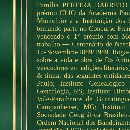
Família PEREIRA BARRETO —
prémio CLIO da Academia Paulis
Município e a Instituição dos 
tomando parte no Concurso Fran
vencendo o 1
°
prémio com Med
trabalho — Centenário de Nas
17-Novembro-1889/1989. Roga-se
sobre a vida e obra de D» Anto
vencedores em edições literári
& titular das seguintes entidade
Paulo; Instituto Genealógico 
Genealogia, RS; Instituto Histó
Vale-Paraibanos de Guaratingue
Campanhense, MG; Instituto 
Sociedade Geográfica Brasileir
Ordem Nacional dos Bandeirantes