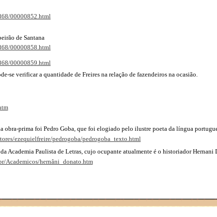
l1868/00000852.html
eirão de Santana
l1868/00000858.html
l1868/00000859.html
se verificar a quantidade de Freires na relação de fazendeiros na ocasião.
htm
ua obra-prima foi Pedro Goba, que foi elogiado pelo ilustre poeta da língua portug
autores/ezequielfreire/pedrogoba/pedrogoba_texto.html
 da Academia Paulista de Letras, cujo ocupante atualmente é o historiador Hernani 
.br/Academicos/hernâni_donato.htm