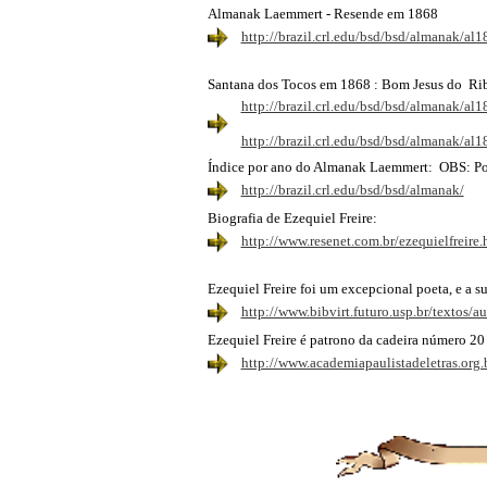
Almanak Laemmert - Resende em 1868
http://brazil.crl.edu/bsd/bsd/almanak/a
Santana dos Tocos em 1868 : Bom Jesus do Rib
http://brazil.crl.edu/bsd/bsd/almanak/a
http://brazil.crl.edu/bsd/bsd/almanak/a
Índice por ano do Almanak Laemmert: OBS: Pode-
http://brazil.crl.edu/bsd/bsd/almanak/
Biografia de Ezequiel Freire:
http://www.resenet.com.br/ezequielfreire.
Ezequiel Freire foi um excepcional poeta, e a s
http://www.bibvirt.futuro.usp.br/textos/
Ezequiel Freire é patrono da cadeira número 20
http://www.academiapaulistadeletras.org