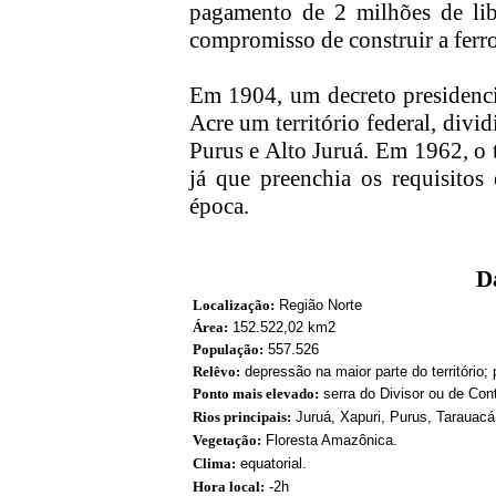
pagamento de 2 milhões de lib
compromisso de construir a fe
Em 1904, um decreto presidenci
Acre um território federal, divi
Purus e Alto Juruá. Em 1962, o te
já que preenchia os requisitos 
época.
D
Localização:
Região Norte
Área:
152.522,02 km2
População:
557.526
Relêvo:
depressão na maior parte do território; p
Ponto mais elevado:
serra do Divisor ou de Con
Rios principais:
Juruá, Xapuri, Purus, Tarauacá
Vegetação:
Floresta Amazônica.
Clima:
equatorial.
Hora local:
-2h