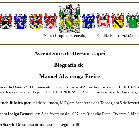
"Nosso Grupo de Genealogia da Familia Freire será tão forte 
Ascendentes de Herson Capri
Biografia de
Manoel Alvarenga Freire
arretto Ramos
*. O casamento realizado em Sant'Anna dos Tocos em 31-10-1875,
gunda e terceira página do jornal "O REZENDENSE", ANO II -número 45, de domingo,
rruda Ribeiro
(natural de Aiuruoca, MG), em Sant'Anna dos Toccos, em 5 de fevere
e com
Idalga Benassi
, em 5 de fevereiro de 1927, em Ribeirão Preto. Tiveram 3 filho
rt Starck
. Desse casamento nasceu a seguinte filha: