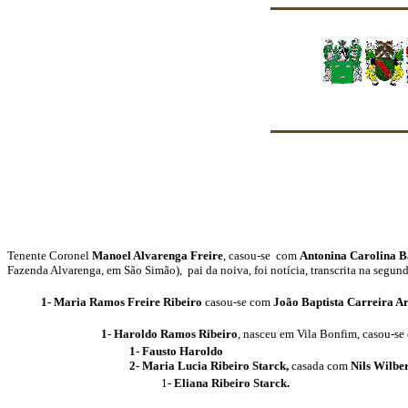
Tenente Coronel
Manoel Alvarenga Freire
, casou-se com
Antonina Carolina B
Fazenda Alvarenga, em São Simão),
pai da noiva, foi notícia, transcrita na se
1-
Maria Ramos Freire Ribeiro
casou-se com
João Baptista Carreira A
1-
Haroldo Ramos Ribeiro
,
nasceu em Vila Bonfim, casou-s
1-
Fausto Haroldo
2-
Maria Lucia Ribeiro Starck,
casada com
Nils Wilbe
1-
Eliana Ribeiro Starck.