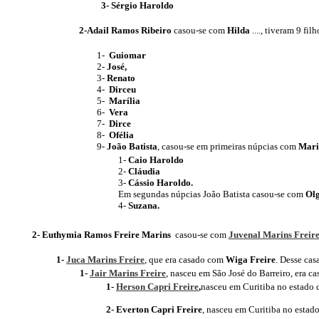
3- Sérgio Haroldo
2-Adail Ramos Ribeiro
casou-se com
Hilda
...., tiveram 9 filh
1-
Guiomar
2-
José,
3-
Renato
4-
Dirceu
5-
Marília
6-
Vera
7-
Dirce
8-
Ofélia
9-
João Batista
, casou-se em primeiras núpcias com
Mari
1-
Caio Haroldo
2-
Cláudia
3-
Cássio Haroldo.
Em segundas núpcias João Batista casou-se com
Olg
4-
Suzana.
2- Euthymia Ramos Freire Marins
casou-se com
Juvenal Marins Freir
1-
Juca Marins Freire
, que era casado com
Wiga Freire
. Desse cas
1-
Jair Marins Freire
, nasceu em São José do Barreiro, era 
1-
Herson Capri Freire
,
nasceu em Curitiba no estado 
2-
Everton Capri Freire
, nasceu em Curitiba no estado