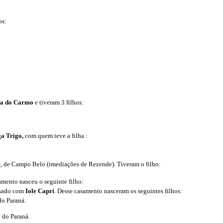
os:
a do Carmo
e tiveram 3 filhos:
a Trigo,
com quem teve a filha :
e
, de Campo Belo (imediações de Rezende). Tiveram o filho:
amento nasceu o seguinte filho:
casado com
Iole Capri
. Desse casamento nasceram os seguintes filhos:
do Paraná.
 do Paraná.