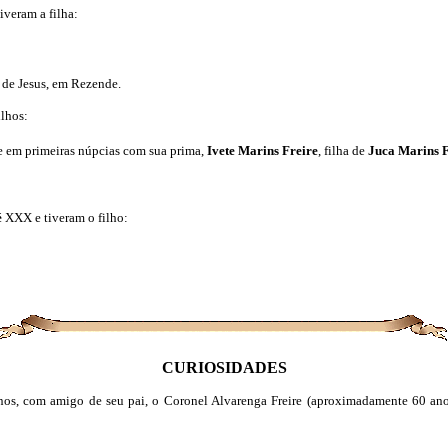
veram a filha:
 de Jesus, em Rezende.
ilhos:
se em primeiras núpcias com sua prima,
Ivete Marins Freire
, filha de
Juca Marins F
é
XXX e tiveram o filho:
CURIOSIDADES
os, com amigo de seu pai, o Coronel Alvarenga Freire (aproximadamente 60 ano