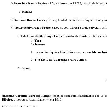
5- Francisca Ramos Freire
XXX,casou-se com XXXX, do Rio de Janeiro,ti
1-
Helena
6- Antonina Ramos Freire
(Tonica) fundadora da Escola Sagrado Coração
7- Víctor de Alvarenga Freire
, casou-se com
Teresa Polok
, e tiveram os f
1-
Tito Lívio
de Alvarenga Freire
, morador de Curitiba, PR, casou-
1-
Yara
2-
Jussara.
Em segundas núpcias Tito Lívio, casou-se com
Maria Jos
3-
Tito Lívio de Alvarenga Freire Junior
.
2-
Corina
Antonina Carolina Barretto Ramos
, casou-se com aproximadamente aos 15 an
Ribeiro
, e morreu aproximadamente
em 1910.