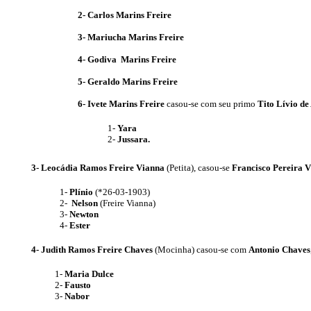
2- Carlos Marins Freire
3- Mariucha Marins Freire
4- Godiva Marins Freire
5- Geraldo Marins Freire
6-
Ivete Marins Freire
casou-se com seu primo
Tito Lívio
de 
1-
Yara
2-
Jussara.
3-
Leocádia Ramos Freire Vianna
(Petita), casou-se
Francisco Pereira 
1-
Plínio
(*26-03-1903)
2-
Nelson
(Freire Vianna)
3-
Newton
4-
Ester
4- Judith Ramos Freire Chaves
(Mocinha) casou-se com
Antonio Chaves
1-
Maria Dulce
2-
Fausto
3-
Nabor