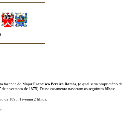
quanto seus membros o façam"
 na fazenda do Major
Francisco Pereira Ramos,
(o qual seria proprietário da
 7 de novembro de 1875).
Desse casamento nasceram os seguintes filhos:
iro de 1895
.
Tiveram 2 filhos:
s: