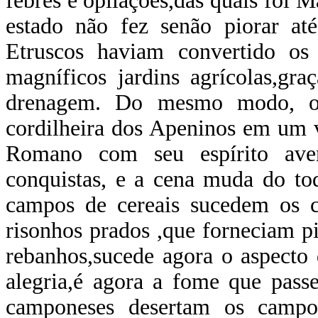
febres e opilações,das quais foi 
estado não fez senão piorar a
Etruscos haviam convertido o
magníficos jardins agrícolas,gr
drenagem. Do mesmo modo, os
cordilheira dos Apeninos em um v
Romano com seu espírito aven
conquistas, e a cena muda do to
campos de cereais sucedem os ca
risonhos prados ,que forneciam p
rebanhos,sucede agora o aspecto
alegria,é agora a fome que passe
camponeses desertam os campos