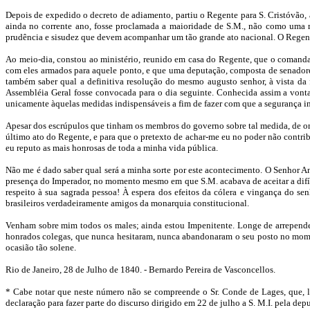
Depois de expedido o decreto de adiamento, partiu o Regente para S. Cristóvão, a
ainda no corrente ano, fosse proclamada a maioridade de S.M., não como uma 
prudência e sisudez que devem acompanhar um tão grande ato nacional. O Regent
Ao meio-dia, constou ao ministério, reunido em casa do Regente, que o comanda
com eles armados para aquele ponto, e que uma deputação, composta de senadores
também saber qual a definitiva resolução do mesmo augusto senhor, à vista da 
Assembléia Geral fosse convocada para o dia seguinte. Conhecida assim a vonta
unicamente àquelas medidas indispensáveis a fim de fazer com que a segurança in
Apesar dos escrúpulos que tinham os membros do governo sobre tal medida, de or
último ato do Regente, e para que o pretexto de achar-me eu no poder não contri
eu reputo as mais honrosas de toda a minha vida pública.
Não me é dado saber qual será a minha sorte por este acontecimento. O Senhor An
presença do Imperador, no momento mesmo em que S.M. acabava de aceitar a difíci
respeito à sua sagrada pessoa! À espera dos efeitos da cólera e vingança do se
brasileiros verdadeiramente amigos da monarquia constitucional.
Venham sobre mim todos os males; ainda estou Impenitente. Longe de arrepende
honrados colegas, que nunca hesitaram, nunca abandonaram o seu posto no momen
ocasião tão solene.
Rio de Janeiro, 28 de Julho de 1840. - Bernardo Pereira de Vasconcellos.
* Cabe notar que neste número não se compreende o Sr. Conde de Lages, que, lo
declaração para fazer parte do discurso dirigido em 22 de julho a S. M.I. pela de