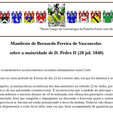
"Nosso Grupo de Genealogia da Familia Freire será tão fort
Manifesto de Bernardo Pereira de Vasconcelos
sobre a maioridade de D. Pedro II (28 jul. 1840)
re os memoráveis acontecimentos ocorridos ultimamente nesta Corte.
nto no curto período de 9 horas do dia 22 do corrente mês, em que foi ministro e se
 Império, as melancólicas ocorrências dos dias anteriores ao referido 22 de Julho, 
ício de sua autoridade constitucional. É incontroverso que a medida de antecipar
ardentes e sinceros desejos de vê-la realizada, sem ofensa dos princípios constit
 rejeitado, bem que ninguém o impugnasse na discussão e houvesse quem o susten
província se haviam até então pronunciado a favor da medida. Todavia, não desaco
se dispusessem a votar favor dela, uma vez que fosse acompanhada de garantias p