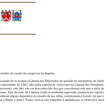
e quanto seus membros o façam"
cretário de estado dos negócios do Império.
por ocasião de se ocupar a Câmara dos Deputados da questão do suprimento de idade
 a maioridade de S.M.I. não tinha maioria de votos nem na Câmara dos Senadores,
ucionais: este fato não era desconhecido dos que conceberam este ano a idéia de
tasse. Esta decisão da Câmara vitalícia nenhuma impressão produziu no espírito
rdaram alguns deputados do triunfo da sua idéia, continuaram a insistir em que o
ara a Nação e para o Trono, crescia este empenho à medida que se observava mais