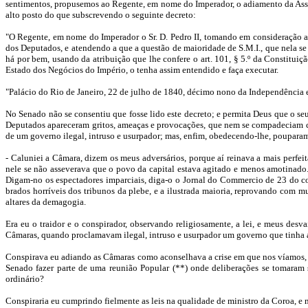
sentimentos, propusemos ao Regente, em nome do Imperador, o adiamento da Asse
alto posto do que subscrevendo o seguinte decreto:
"O Regente, em nome do Imperador o Sr. D. Pedro II, tomando em consideração a ex
dos Deputados, e atendendo a que a questão de maioridade de S.M.I., que nela se 
há por bem, usando da atribuição que lhe confere o art. 101, § 5.º da Constitui
Estado dos Negócios do Império, o tenha assim entendido e faça executar.
"Palácio do Rio de Janeiro, 22 de julho de 1840, décimo nono da Independência e
No Senado não se consentiu que fosse lido este decreto; e permita Deus que o se
Deputados apareceram gritos, ameaças e provocações, que nem se compadeciam co
de um governo ilegal, intruso e usurpador; mas, enfim, obedecendo-lhe, pouparam
- Caluniei a Câmara, dizem os meus adversários, porque aí reinava a mais perfei
nele se não asseverava que o povo da capital estava agitado e menos amotinado.
Digam-no os espectadores imparciais, diga-o o Jornal do Commercio de 23 do co
brados horríveis dos tribunos da plebe, e a ilustrada maioria, reprovando com m
altares da demagogia.
Era eu o traidor e o conspirador, observando religiosamente, a lei, e meus des
Câmaras, quando proclamavam ilegal, intruso e usurpador um governo que tinha até
Conspirava eu adiando as Câmaras como aconselhava a crise em que nos víamos, c
Senado fazer parte de uma reunião Popular (**) onde deliberações se tomaram s
ordinário?
Conspiraria eu cumprindo fielmente as leis na qualidade de ministro da Coroa, 