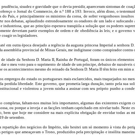
la prudência, sisudez e gravidade que o devia presidir, apareceram sintomas de co
to, ofereço o Jornal do Commercio, de n.º 188 a 193. Invoco, além disso, o testem
 do País, e principalmente os ministros da coroa, de sofrer vergonhosos insulto
te nos debatas, aplaudindo estrondosamente os oradores de um lado e sufocando a
ca e industriosa, que ao princípio esperava tranqüila a solução que os poderes sup
mente deveriam partir exemplos de ordem e de obediência às leis; e o governo vi
 coagir os legisladores.
 até em outra época desejado a regência da augusta princesa Imperial a senhora D
da assembléia provincial de Minas Gerais, me indigitasse como conspirador contra 
e idade da Senhora D. Maria II, Rainha de Portugal, foram os únicos elementos
 dar o meu voto para o suprimento de idade de um príncipe, debaixo de razoáveis c
 que os acontecimentos mesmo do reinado da Senhora D. Maria II têm feito em mim a
s empregos do estado os portugueses mais esclarecidos, mais traquejados no menei
a perdida liberdade. Este governo, que prometia larga duração, tanto pela sua so
titucional e violentou a jovem rainha a assinar com seu próprio punho a condena
estão completas, faltam-nos muitas leis importantes, algumas das existentes exigem
ossa, ou porque a inveja e as facções tenham caprichado em nivelar tudo. Neste es
o, bem que hoje me considere na mais explícita obrigação de envidar todas as min
 19 de setembro.
 repartição dos negócios do Império, não hesitei um só momento à vista do perig
os perigos que ameaçavam o Trono, produzidos pela precipitação e insólita maneir