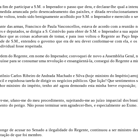
 fim de participar a S.M. o Imperador o passo que dera, e declarar-lhe qual a inte
medida arrancada pelo desencadeamento das paixões, e ditada revolucionariamen
e voltou, tendo sido benignamente acolhido por S.M. o Imperador e merecido o se
nte das armas, Francisco de Paula Vasconcellos, estava de acordo com a reunião
 e deputados, se dirigia a S. Cristóvão para obter de S.M. o Imperador a sua aqui
face que as coisas acabavam de tomar, e para isso voltou o Regente ao Paço Imper
de de S.M., entendeu o governo que era de seu dever conformar-se com ela, e os
dividual fosse respeitada.
dem do Regente, em nome do Imperador, convoquei de novo a Assembléia Geral, no m
buísse para se consumar uma revolução e ensangüentá-la, consegui do Regente a mi
tônio Carlos Ribeiro de Andrada Machado e Silva (hoje ministro do Império) arroj
l e espinhosa tarefa de dirigir os negócios públicos. Que lição! Que sentimentos
nhor ministro do império, tenho até agora demorado esta minha breve exposição; ma
r-me, ufano-me do meu procedimento, sujeitando-me ao juízo imparcial dos brasil
to do perigo. Não posso terminar sem agradecer-lhes, e especialmente ao Exmo. 
nge de acusar no Senado a ilegalidade do Regente, continuou a ser ministro des
putação de que foi membro.