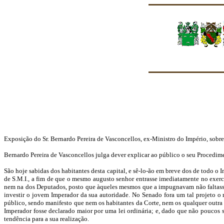
Exposição do Sr. Bernardo Pereira de Vasconcellos, ex-Ministro do Império, sob
Bernardo Pereira de Vasconcellos julga dever explicar ao público o seu Procedime
São hoje sabidas dos habitantes desta capital, e sê-lo-ão em breve dos de todo o
de S.M.I., a fim de que o mesmo augusto senhor entrasse imediatamente no exerc
nem na dos Deputados, posto que àqueles mesmos que a impugnavam não faltassem 
investir o jovem Imperador da sua autoridade. No Senado fora um tal projeto o
público, sendo manifesto que nem os habitantes da Corte, nem os qualquer outra 
Imperador fosse declarado maior por uma lei ordinária; e, dado que não poucos 
tendência para a sua realização.