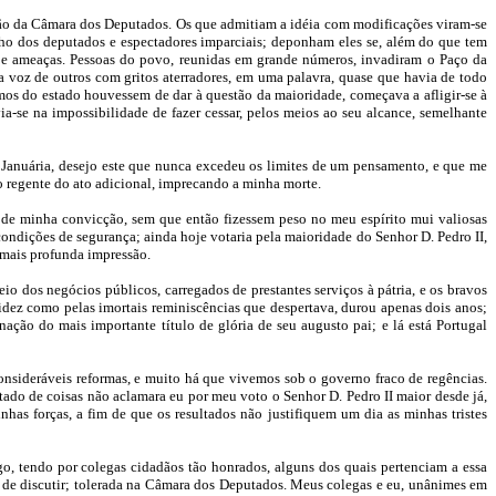
ação da Câmara dos Deputados. Os que admitiam a idéia com modificações viram-se
unho dos deputados e espectadores imparciais; deponham eles se, além do que tem
s e ameaças. Pessoas do povo, reunidas em grande números, invadiram o Paço da
 voz de outros com gritos aterradores, em uma palavra, quase que havia de todo
remos do estado houvessem de dar à questão da maioridade, começava a afligir-se à
a-se na impossibilidade de fazer cessar, pelos meios ao seu alcance, semelhante
. Januária, desejo este que nunca excedeu os limites de um pensamento, e que me
o regente do ato adicional, imprecando a minha morte.
 de minha convicção, sem que então fizessem peso no meu espírito mui valiosas
ondições de segurança; ainda hoje votaria pela maioridade do Senhor D. Pedro II,
 mais profunda impressão.
o dos negócios públicos, carregados de prestantes serviços à pátria, e os bravos
lidez como pelas imortais reminiscências que despertava, durou apenas dois anos;
ção do mais importante título de glória de seu augusto pai; e lá está Portugal
 consideráveis reformas, e muito há que vivemos sob o governo fraco de regências.
tado de coisas não aclamara eu por meu voto o Senhor D. Pedro II maior desde já,
has forças, a fim de que os resultados não justifiquem um dia as minhas tristes
o, tendo por colegas cidadãos tão honrados, alguns dos quais pertenciam a essa
a de discutir; tolerada na Câmara dos Deputados. Meus colegas e eu, unânimes em