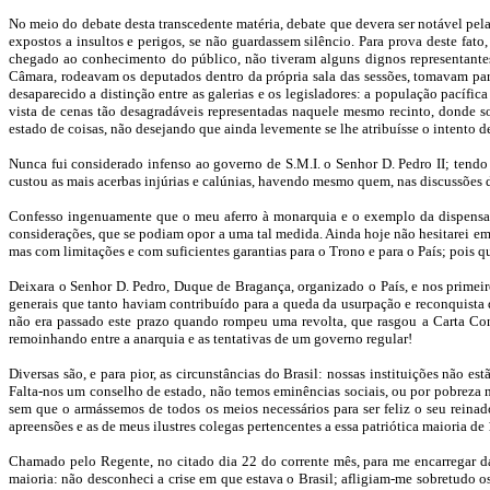
No meio do debate desta transcedente matéria, debate que devera ser notável pe
expostos a insultos e perigos, se não guardassem silêncio. Para prova deste fa
chegado ao conhecimento do público, não tiveram alguns dignos representantes
Câmara, rodeavam os deputados dentro da própria sala das sessões, tomavam par
desaparecido a distinção entre as galerias e os legisladores: a população pacífi
vista de cenas tão desagradáveis representadas naquele mesmo recinto, donde so
estado de coisas, não desejando que ainda levemente se lhe atribuísse o intento de
Nunca fui considerado infenso ao governo de S.M.I. o Senhor D. Pedro II; tendo
custou as mais acerbas injúrias e calúnias, havendo mesmo quem, nas discussões 
Confesso ingenuamente que o meu aferro à monarquia e o exemplo da dispensa d
considerações, que se podiam opor a uma tal medida. Ainda hoje não hesitarei em
mas com limitações e com suficientes garantias para o Trono e para o País; pois
Deixara o Senhor D. Pedro, Duque de Bragança, organizado o País, e nos primeiro
generais que tanto haviam contribuído para a queda da usurpação e reconquista d
não era passado este prazo quando rompeu uma revolta, que rasgou a Carta Cons
remoinhando entre a anarquia e as tentativas de um governo regular!
Diversas são, e para pior, as circunstâncias do Brasil: nossas instituições não 
Falta-nos um conselho de estado, não temos eminências sociais, ou por pobreza n
sem que o armássemos de todos os meios necessários para ser feliz o seu reinad
apreensões e as de meus ilustres colegas pertencentes a essa patriótica maioria de
Chamado pelo Regente, no citado dia 22 do corrente mês, para me encarregar da
maioria: não desconheci a crise em que estava o Brasil; afligiam-me sobretudo 