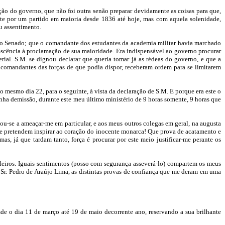
nção do governo, que não foi outra senão preparar devidamente as coisas para que,
te por um partido em maioria desde 1836 até hoje, mas com aquela solenidade,
u assentimento.
 no Senado; que o comandante dos estudantes da academia militar havia marchado
escência à proclamação de sua maioridade. Era indispensável ao governo procurar
ial. S.M. se dignou declarar que queria tomar já as rédeas do governo, e que a
 comandantes das forças de que podia dispor, receberam ordem para se limitarem
esmo dia 22, para o seguinte, à vista da declaração de S.M. E porque era este o
nha demissão, durante este meu último ministério de 9 horas somente, 9 horas que
ou-se a ameaçar-me em particular, e aos meus outros colegas em geral, na augusta
 se pretendem inspirar ao coração do inocente monarca! Que prova de acatamento e
s, já que tardam tanto, força é procurar por este meio justificar-me perante os
eiros. Iguais sentimentos (posso com segurança asseverá-lo) compartem os meus
Sr. Pedro de Araújo Lima, as distintas provas de confiança que me deram em uma
de o dia 11 de março até 19 de maio decorrente ano, reservando a sua brilhante