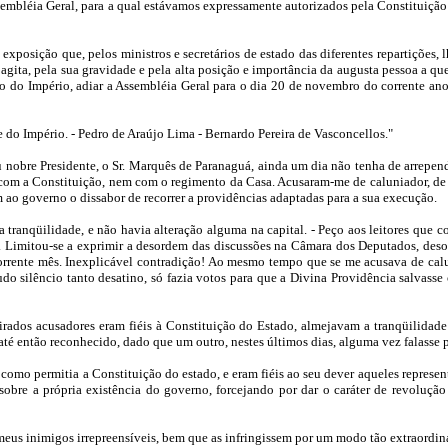
mbléia Geral, para a qual estávamos expressamente autorizados pela Constituição 
posição que, pelos ministros e secretários de estado das diferentes repartições, 
agita, pela sua gravidade e pela alta posição e importância da augusta pessoa a que
ção do Império, adiar a Assembléia Geral para o dia 20 de novembro do corrente ano
 do Império. - Pedro de Araújo Lima - Bernardo Pereira de Vasconcellos."
u nobre Presidente, o Sr. Marquês de Paranaguá, ainda um dia não tenha de arrepe
m a Constituição, nem com o regimento da Casa. Acusaram-me de caluniador, de tra
 ao governo o dissabor de recorrer a providências adaptadas para a sua execução.
ta tranqüilidade, e não havia alteração alguma na capital. - Peço aos leitores que
 Limitou-se a exprimir a desordem das discussões na Câmara dos Deputados, desord
rrente mês. Inexplicável contradição! Ao mesmo tempo que se me acusava de calun
udo silêncio tanto desatino, só fazia votos para que a Divina Providência salvasse
vairados acusadores eram fiéis à Constituição do Estado, almejavam a tranqüilid
 então reconhecido, dado que um outro, nestes últimos dias, alguma vez falasse po
omo permitia a Constituição do estado, e eram fiéis ao seu dever aqueles represe
obre a própria existência do governo, forcejando por dar o caráter de revolução
e meus inimigos irrepreensíveis, bem que as infringissem por um modo tão extraord