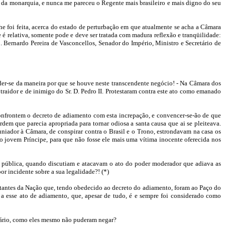
da monarquia, e nunca me pareceu o Regente mais brasileiro e mais digno do seu
lhe foi feita, acerca do estado de perturbação em que atualmente se acha a Câmara
 é relativa, somente pode e deve ser tratada com madura reflexão e tranqüilidade:
. Bernardo Pereira de Vasconcellos, Senador do Império, Ministro e Secretário de
nder-se da maneira por que se houve neste transcendente negócio! - Na Câmara dos
idor e de inimigo do Sr. D. Pedro II. Protestaram contra este ato como emanado
 confrontem o decreto de adiamento com esta increpação, e convencer-se-ão de que
em que parecia apropriada para tornar odiosa a santa causa que ai se pleiteava.
iador à Câmara, de conspirar contra o Brasil e o Trono, estrondavam na casa os
 o jovem Príncipe, para que não fosse ele mais uma vítima inocente oferecida nos
ade pública, quando discutiam e atacavam o ato do poder moderador que adiava as
r incidente sobre a sua legalidade?! (*)
ntantes da Nação que, tendo obedecido ao decreto do adiamento, foram ao Paço do
 a esse ato de adiamento, que, apesar de tudo, é e sempre foi considerado como
inário, como eles mesmo não puderam negar?