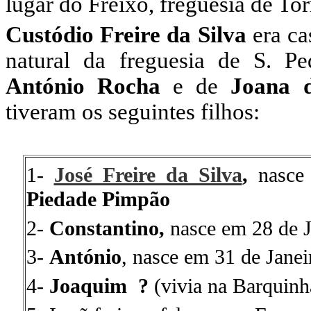
lugar do Freixo, freguesia de To
Custódio Freire da Silva
era c
natural da freguesia de S. Pe
António Rocha
e de
Joana d
tiveram os seguintes filhos:
1-
José Freire da Silva
,
nasce 
Piedade Pimpão
2-
Constantino,
nasce em 28 de J
3-
António
, nasce em 31 de Jane
4-
Joaquim ?
(vivia na Barquin