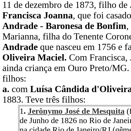
11 de dezembro de 1873, filho de
Francisca Joanna
, que foi casa
Andrade - Baronesa de Bonfim
,
Marianna, filha do Tenente Coron
Andrade
que nasceu em 1756 e f
Oliveira Maciel.
Com Francisca, J
ainda criança em Ouro Preto/MG. 
filhos:
a.
com
Luísa Cândida d'Oliveir
1883. Teve três filhos:
1
.
Jerônymo José de Mesquita
(
de Junho de 1826 no Rio de Janei
na cidade Rio de Janeiro/RJ
(gême