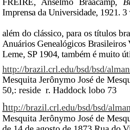
FREIRE
, Anselmo Braacamp,
B
Imprensa da Universidade, 1921. 3 
além do clássico, para os títulos br
Anuários Genealógicos Brasileiros V
Leme, SP 1904, também é muito úti
http://brazil.crl.edu/bsd/bsd/alm
Mesquita Jerônymo José de Mesqu
50,: reside r. Haddock lobo 73
h
ttp://brazil.crl.edu/bsd/bsd/al
Mesquita Jerônymo José de Mesquit
de 14 de agosto de 1873 Rua do V