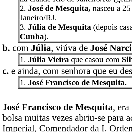
2.
José de Mesquita,
nasceu a 25
Janeiro/RJ.
3.
Júlia de Mesquita
(depois ca
Cunha
).
b.
com
Júlia
, viúva de
José Narci
1.
Júlia Vieira
que casou com
Si
c.
e ainda, com senhora que eu des
1.
José Francisco de Mesquita.
José Francisco de Mesquita
, era
bolsa muitas vezes abriu-se para 
Imperial, Comendador da I. Ordem