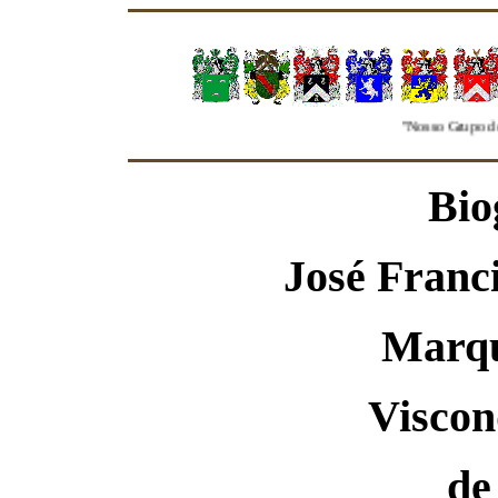
"Nosso Grupo de Genealog
Bio
José Franc
Marq
Viscon
de