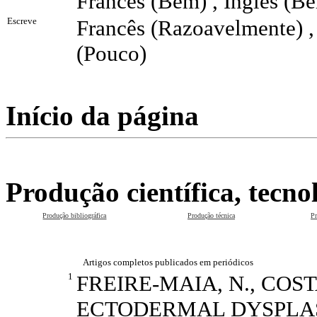
Francês (Bem) , Inglês (B
Escreve
Francês (Razoavelmente) ,
(Pouco)
Início da página
Produção científica, tecnol
Produção bibliográfica
Produção técnica
Pr
Artigos completos publicados em periódicos
1
FREIRE-MAIA, N., COSTA,
ECTODERMAL DYSPLASIA