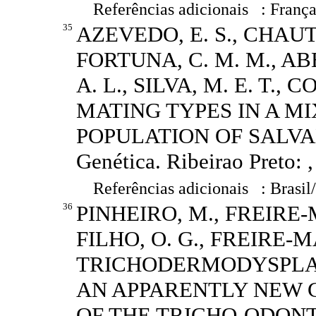
Referências adicionais : França
35
AZEVEDO, E. S., CHAUTA
FORTUNA, C. M. M., ABE
A. L., SILVA, M. E. T., C
MATING TYPES IN A M
POPULATION OF SALVADOR
Genética. Ribeirao Preto: ,
Referências adicionais : Brasil
36
PINHEIRO, M., FREIRE-M
FILHO, O. G., FREIRE-M
TRICHODERMODYSPLAS
AN APPARENTLY NEW 
OF THE TRICHO-ODONTO