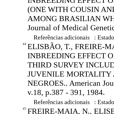
INBREEDING EFFECT O
(ONE WITH COUSIN AN
AMONG BRASILIAN WHI
Journal of Medical Genetic
Referências adicionais : Estado
44
ELISBÃO, T., FREIRE-MA
INBREEDING EFFECT ON
THIRD SURVEY INCLUD
JUVENILE MORTALITY
NEGROES.. American Journ
v.18, p.387 - 391, 1984.
Referências adicionais : Estado
45
FREIRE-MAIA, N., ELISB