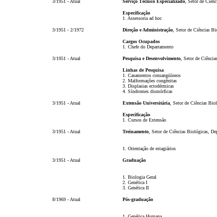
3/1951 - Atual
Serviço Técnico Especializado
, Setor de Ciên
Especificação
1. Assessoria ad hoc
3/1951 - 2/1972
Direção e Administração
, Setor de Ciências B
Cargos Ocupados
1. Chefe do Departamento
3/1951 - Atual
Pesquisa e Desenvolvimento
, Setor de Ciência
Linhas de Pesquisa
1. Casamentos consangüíneos
2. Malformações congênitas
3. Displasias ectodérmicas
4. Síndromes dismórficas
3/1951 - Atual
Extensão Universitária
, Setor de Ciências Bio
Especificação
1. Cursos de Extensão
3/1951 - Atual
Treinamento
, Setor de Ciências Biológicas, De
1. Orientação de estagiários
3/1951 - Atual
Graduação
1. Biologia Geral
2. Genética I
3. Genética II
8/1969 - Atual
Pós-graduação
1. Genética Humana