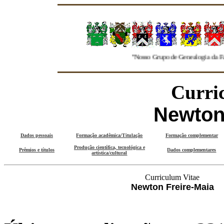
"Nosso Grupo de Genealogia da Familia Freire se
Curri
Newton
Dados pessoais
Formação acadêmica/Titulação
Formação complementar
Produção científica, tecnológica e
Prêmios e títulos
Dados complementares
artística/cultural
Curriculum Vitae
Newton Freire-Maia