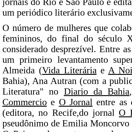
jornais do Rio e São Paulo e edit
um periódico literário exclusivam
O número de mulheres que colabo
femininos, do final do século 
considerado desprezível. Entre as 
um primeiro levantamento super
Almeida (
Vida Literária
e
A Noi
Bahia), Ana Autran (com a public
Literatura" no
Diario da Bahia
Commercio
e
O Jornal
entre as 
(editora, no Recife,do jornal
O L
pseudônimo de Emilia Moncorvo B