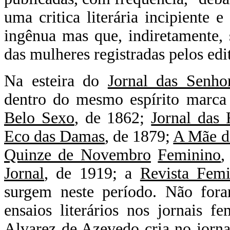
uma critica literária incipiente
ingênua mas que, indiretamente, 
das mulheres registradas pelos edit
Na esteira do
Jornal das Senho
dentro do mesmo espírito marc
Belo Sexo
, de 1862;
Jornal das 
Eco das Damas
, de 1879;
A Mãe d
Quinze de Novembro
Feminino
,
Jornal
, de 1919; a
Revista Femi
surgem neste período. Não for
ensaios literários nos jornais f
Alvarez de Azevedo cria no jorn