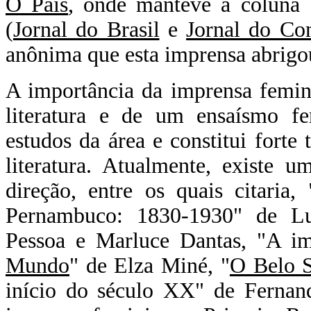
O Pais
, onde manteve a coluna 
(
Jornal do Brasil
e
Jornal do C
anônima que esta imprensa abrigo
A importância da imprensa femi
literatura e de um ensaísmo f
estudos da área e constitui forte
literatura. Atualmente, existe u
direção, entre os quais citari
Pernambuco: 1830-1930" de Luz
Pessoa e Marluce Dantas, "A i
Mundo
" de Elza Miné, "
O Belo 
início do século XX" de Fernand